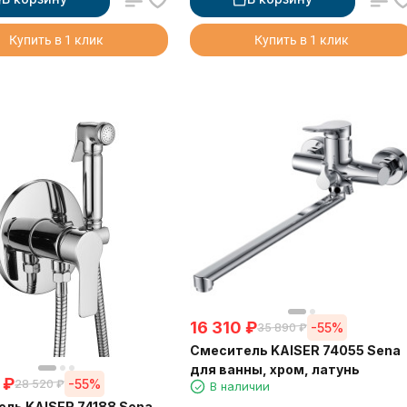
Купить в 1 клик
Купить в 1 клик
16 310
₽
-55%
35 890
₽
Смеситель KAISER 74055 Sena
для ванны, хром, латунь
₽
-55%
28 520
₽
В наличии
ль KAISER 74188 Sena