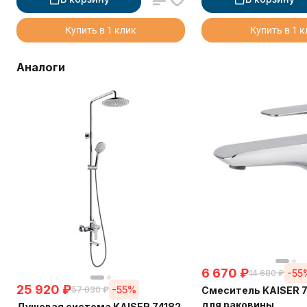
Купить в 1 клик
Купить в 1 
Аналоги
6 670
₽
-55
14 680
₽
25 920
₽
-55%
57 030
₽
Смеситель KAISER 7
для раковины
Душевая система KAISER 74182