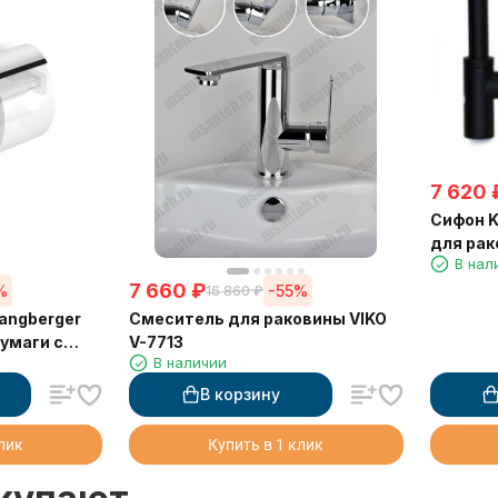
7 620
Сифон K
для рак
В нал
7 660
₽
%
-55%
16 860
₽
angberger
Смеситель для раковины VIKO
умаги с
V-7713
В наличии
В корзину
клик
Купить в 1 клик