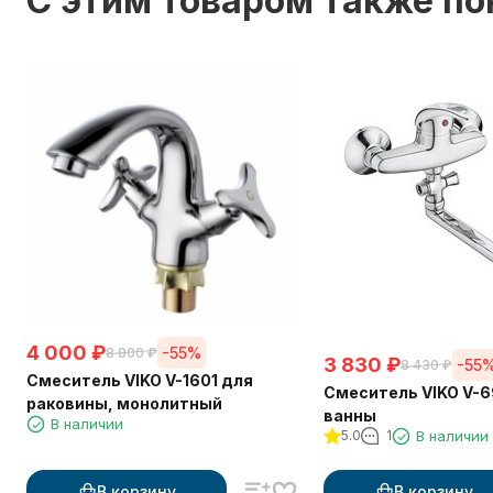
C этим товаром также п
4 000
₽
-55%
8 800
₽
3 830
₽
-55
8 430
₽
Смеситель VIKO V-1601 для
Смеситель VIKO V-6
раковины, монолитный
ванны
В наличии
5.0
1
В наличии
В корзину
В корзину