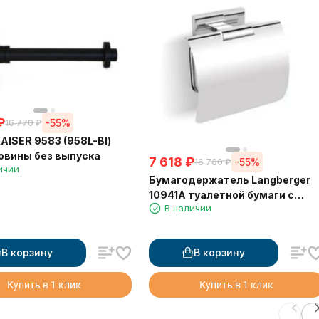
₽
-55%
16 770
₽
AISER 9583 (958L-Bl)
овины без выпуска
7 618
₽
-55%
16 760
₽
ичии
Бумагодержатель Langberger
10941A туалетной бумаги с
В наличии
крышкой
В корзину
В корзину
Купить в 1 клик
Купить в 1 клик