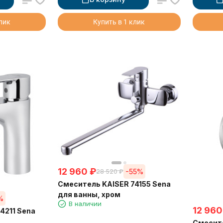
клик
Купить в 1 клик
12 960
₽
-55%
28 520
₽
Смеситель KAISER 74155 Sena
для ванны, хром
%
В наличии
12 960
4211 Sena
Смесите