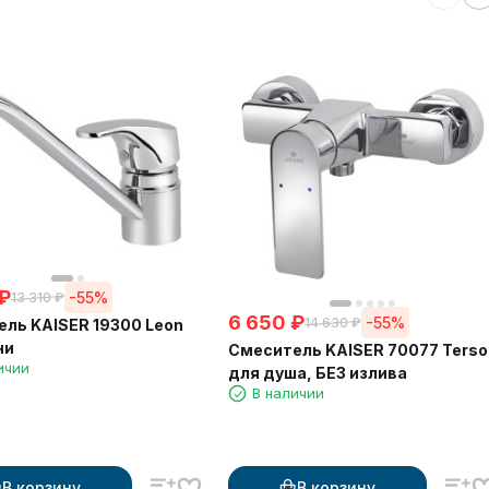
₽
-55%
13 310
₽
6 650
₽
-55%
14 630
₽
ль KAISER 19300 Leon
ни
Смеситель KAISER 70077 Terso
ичии
для душа, БЕЗ излива
В наличии
В корзину
В корзину