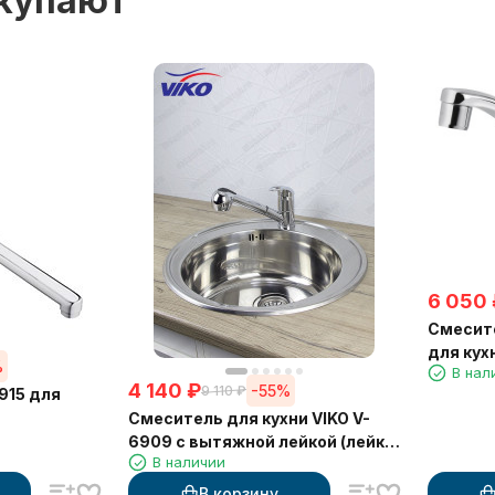
окупают
6 050
Смесите
для кух
%
В нал
4 140
₽
-55%
9 110
₽
915 для
Смеситель для кухни VIKO V-
6909 с вытяжной лейкой (лейка
В наличии
SM-032, V-0030)
В корзину