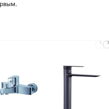
ервым.