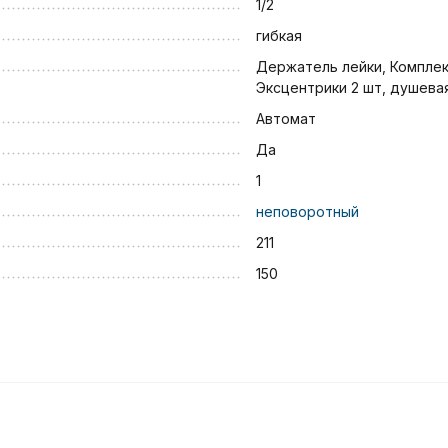
1/2
гибкая
Держатель лейки, Комплек
Эксцентрики 2 шт, душева
Автомат
Да
1
неповоротный
211
150