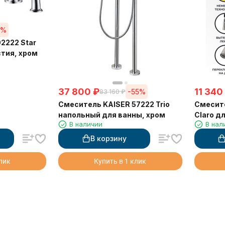
5%
2222 Star
стия, хром
37 800
₽
11 340
-55%
83 160
₽
Смеситель KAISER 57222 Trio
Смесите
напольный для ванны, хром
Claro д
В наличии
В нал
лейкой
В корзину
клик
Купить в 1 клик