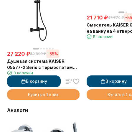
21 710
₽
-5
47 770
₽
Смеситель KAISER 0
на ванну на 4 отвер
В наличии
27 220
₽
-55%
59 890
₽
Душевая система KAISER
05577-2 Serio с термостатом
В наличии
6282
В корзину
В корзину
Купить в 1 клик
Купить в 1 
Аналоги