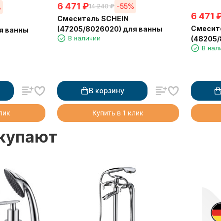
6 471
₽
-55%
14 240
₽
%
6 471
Смеситель SCHEIN
Смесит
(47205/8026020) для ванны
я ванны
В наличии
(48205/
В нал
В корзину
клик
Купить в 1 клик
окупают