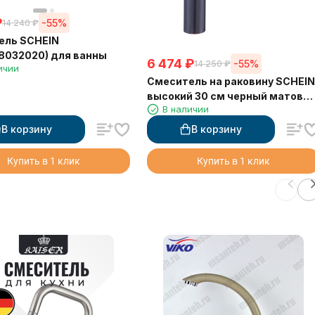
₽
-55%
14 240
₽
ель SCHEIN
8032020) для ванны
6 474
₽
-55%
14 250
₽
ичии
Смеситель на раковину SCHEIN
высокий 30 см черный матовы
В наличии
(8611-2BP)
В корзину
В корзину
Купить в 1 клик
Купить в 1 клик