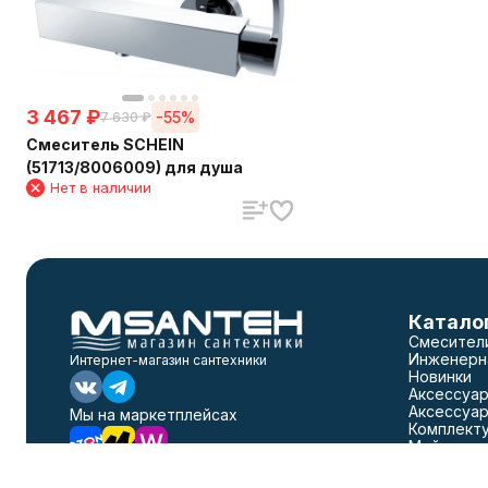
3 467
₽
-55%
7 630
₽
Смеситель SCHEIN
(51713/8006009) для душа
Нет в наличии
Катало
Смесител
Инженерн
Интернет-магазин сантехники
Новинки
Аксессуар
Аксессуар
Мы на маркетплейсах
Комплект
Мойки
Раковины
Политика персональных данных