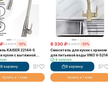
₽
8 330
₽
-55%
-55%
24 950
₽
18 330
₽
ль KAISER 22144-5
Смеситель для кухни с краном
ля кухни с вытяжной
для питьевой воды VIKO V-5214
ичии
В наличии
В корзину
В корзину
Купить в 1 клик
Купить в 1 клик