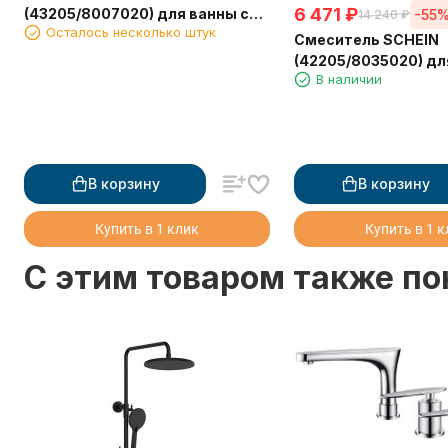
6 471
₽
(43205/8007020) для ванны с
-55
14 240
₽
Осталось несколько штук
лейкой
Смеситель SCHEIN
(42205/8035020) дл
В наличии
В корзину
В корзину
Купить в 1 клик
Купить в 1 
C этим товаром также п