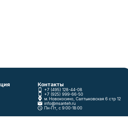
ция
Контакты
+7 (495) 128-44-08
+7 (925) 999-66-50
м. Новокосино, Салтыковская 6 стр 12
info@msanteh.ru
Пн-Пт, с 9:00-18:00