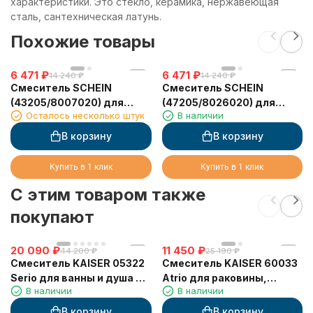
характеристики. Это стекло, керамика, нержавеющая
сталь, сантехническая латунь.
Похожие товары
6 471
₽
6 471
₽
14 240
₽
14 240
₽
Смеситель SCHEIN
Смеситель SCHEIN
(43205/8007020) для
(47205/8026020) для
Осталось несколько штук
В наличии
ванны с лейкой
ванны
В корзину
В корзину
Купить в 1 клик
Купить в 1 клик
C этим товаром также
покупают
20 090
₽
11 450
₽
44 200
₽
25 190
₽
Смеситель KAISER 05322
Смеситель KAISER 60033
Serio для ванны и душа с
Atrio для раковины,
В наличии
В наличии
термостатом
белый/хром
В корзину
В корзину