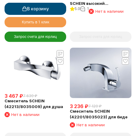
SCHEIN высокий
В корзину
5.0
1
(42221/8035002)
Нет в наличии
Купить в 1 клик
Запрос счета для юрлиц
Запрос счета для юрлиц
3 467
₽
7 630
₽
Смеситель SCHEIN
3 236
₽
7 120
₽
(42213/8035009) для душа
Смеситель SCHEIN
Нет в наличии
(42201/8035023) для биде
Нет в наличии