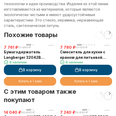
технологии и идеи производства. Изделия из этой линии
изготавливаются из материалов, которые являются
экологически чистыми и имеют удароустойчивые
характеристики. Это стекло, керамика, нержавеющая
сталь, сантехническая латунь.
Похожие товары
7 761
₽
7 780
₽
17 080
₽
17 120
₽
Бумагодержатель
Смеситель для кухни с
Langberger 32042B
краном для питьевой
В наличии
В наличии
туалетной бумаги
воды VIKO V-5204
двойной со стеклянной
В корзину
В корзину
полкой
Купить в 1 клик
Купить в 1 клик
C этим товаром также
покупают
14 040
₽
7 240
₽
30 890
₽
15 930
₽