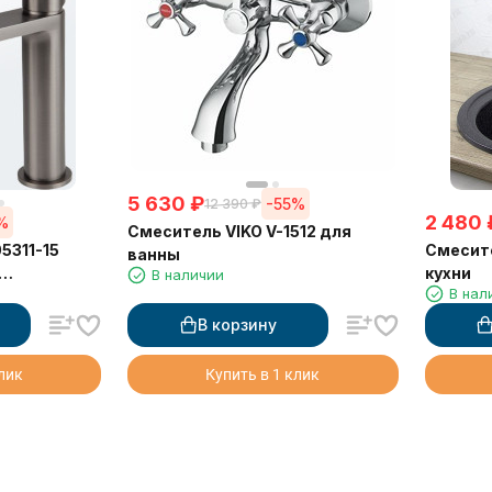
5 630
₽
-55%
12 390
₽
2 480
%
Смеситель VIKO V-1512 для
5311-15
Смесите
ванны
кухни
В наличии
В нал
онёная
02)
В корзину
клик
Купить в 1 клик