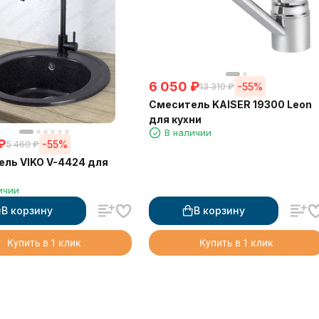
6 050
₽
-55%
13 310
₽
Смеситель KAISER 19300 Leon
для кухни
В наличии
₽
-55%
5 460
₽
ль VIKO V-4424 для
ичии
В корзину
В корзину
Купить в 1 клик
Купить в 1 клик