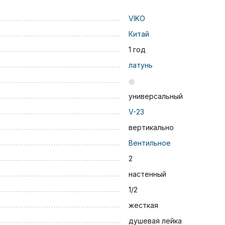
VIKO
Китай
1 год
латунь
универсальный
V-23
вертикально
Вентильное
2
настенный
1/2
жесткая
душевая лейка