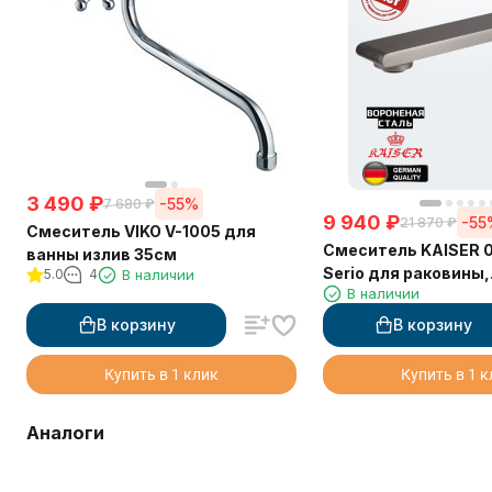
3 490
₽
-55%
7 680
₽
9 940
₽
-55
21 870
₽
Смеситель VIKO V-1005 для
Смеситель KAISER 0
ванны излив 35см
Serio для раковины,
5.0
4
В наличии
В наличии
неповоротный, вор
сталь (картридж 62
В корзину
В корзину
Купить в 1 клик
Купить в 1 
Аналоги