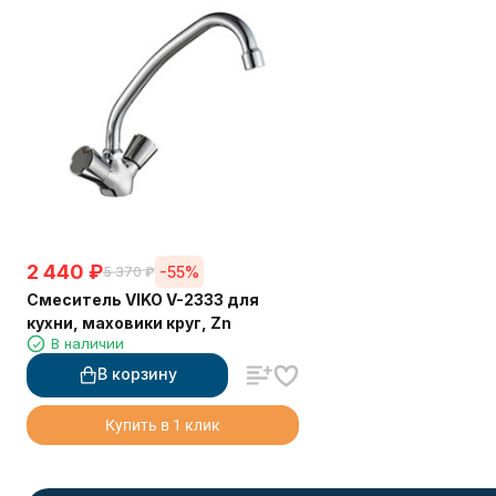
2 440
₽
-55%
5 370
₽
Смеситель VIKO V-2333 для
кухни, маховики круг, Zn
В наличии
В корзину
Купить в 1 клик