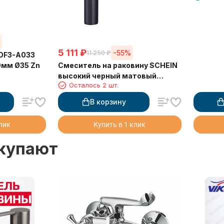
%
5 111
₽
-55%
11 250
₽
LOF3-A033
Смеситель на раковину SCHEIN
0мм Ø35 Zn
высокий черный матовый
Осталось 2 шт.
(8623-2BP)
В корзину
клик
Купить в 1 клик
окупают