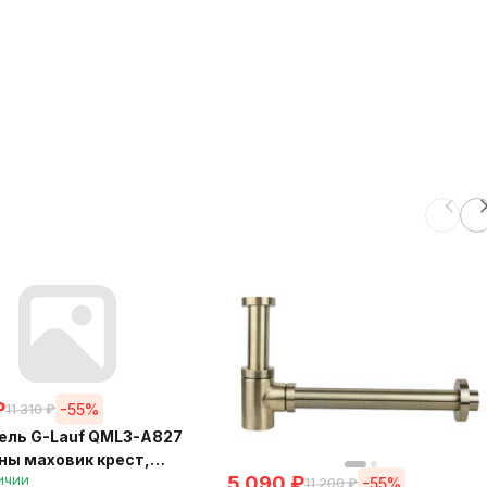
₽
-55%
11 310
₽
ель G-Lauf QML3-A827
ны маховик крест,
ичии
5 090
₽
ж керам.
-55%
11 200
₽