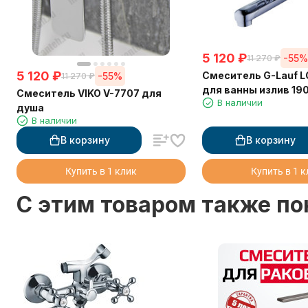
5 120
₽
-55
11 270
₽
5 120
₽
Смеситель G-Lauf 
-55%
11 270
₽
для ванны излив 19
Смеситель VIKO V-7707 для
В наличии
душа
В наличии
В корзину
В корзину
Купить в 1 клик
Купить в 1 
C этим товаром также п