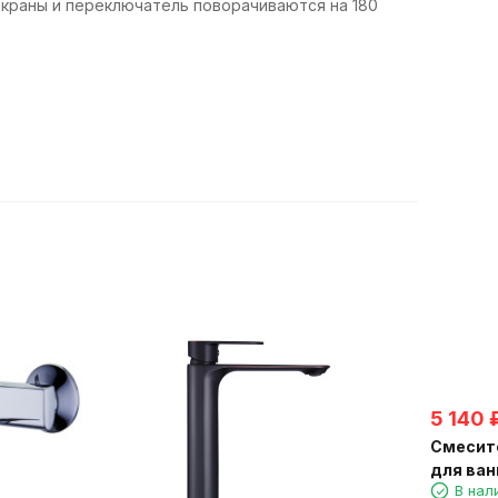
. краны и переключатель поворачиваются на 180
5 140
Смесит
для ван
В нал
картрид