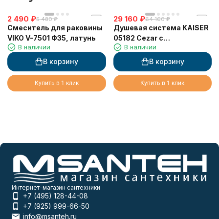
2 490
₽
29 160
₽
5 480
₽
64 160
₽
Смеситель для раковины
Душевая система KAISER
VIKO V-7501 Ф35, латунь
05182 Cezar с
В наличии
В наличии
термостатом 6282
В корзину
В корзину
Купить в 1 клик
Купить в 1 клик
Интернет-магазин сантехники
+7 (495) 128-44-08
+7 (925) 999-66-50
info@msanteh.ru