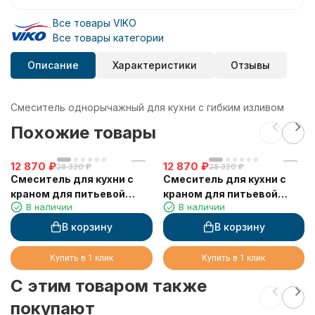
Все товары VIKO
Все товары категории
Описание
Характеристики
Отзывы
Смеситель однорычажный для кухни с гибким изливом
Похожие товары
12 870
₽
12 870
₽
28 320
₽
28 320
₽
Смеситель для кухни с
Смеситель для кухни с
краном для питьевой
краном для питьевой
В наличии
В наличии
воды VIKO V-5602 Ø35 с
воды VIKO V-5603 с
черным гибким изливом
черным гибким изливом
В корзину
В корзину
Black Matt (латунь)
Bronze (латунь) Ø35
Купить в 1 клик
Купить в 1 клик
C этим товаром также
покупают