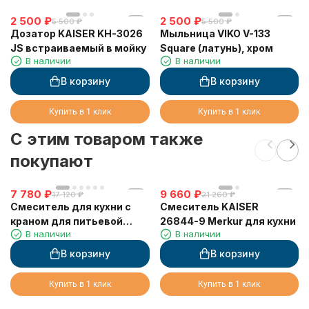
2 500
₽
2 500
₽
5 500
₽
5 500
₽
Дозатор KAISER KH-3026
Мыльница VIKO V-133
JS встраиваемый в мойку
Square (латунь), хром
В наличии
В наличии
В корзину
В корзину
Купить в 1 клик
Купить в 1 клик
C этим товаром также
покупают
7 780
₽
9 660
₽
17 120
₽
21 260
₽
Смеситель для кухни с
Смеситель KAISER
краном для питьевой
26844-9 Merkur для кухни
В наличии
В наличии
воды VIKO V-5204
В корзину
В корзину
Купить в 1 клик
Купить в 1 клик