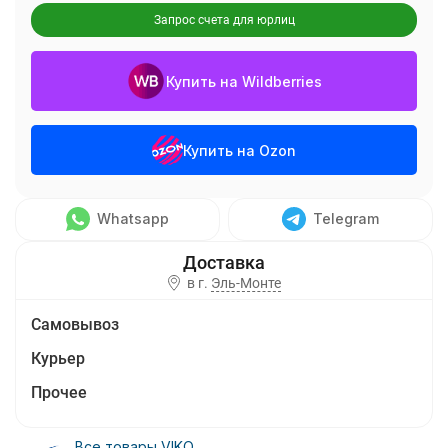
Запрос счета для юрлиц
Купить на Wildberries
Купить на Ozon
Whatsapp
Telegram
в г.
Эль-Монте
Самовывоз
Курьер
Прочее
Все товары VIKO