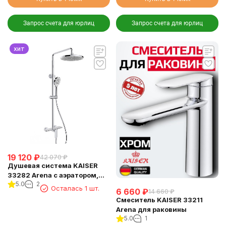
Запрос счета для юрлиц
Запрос счета для юрлиц
хит
19 120
₽
42 070
₽
Душевая система KAISER
33282 Arena с аэратором,
5.0
2
хром
Осталась 1 шт.
6 660
₽
14 660
₽
Смеситель KAISER 33211
Arena для раковины
5.0
1