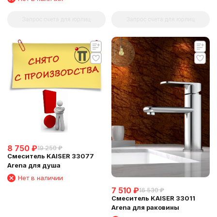
Запрос счета для юрлиц
Запрос счета для юрлиц
8 750
₽
19 250
₽
Смеситель KAISER 33077
Arena для душа
Нет в наличии
7 510
₽
16 530
₽
Смеситель KAISER 33011
Arena для раковины