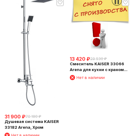
13 420
₽
29 530
₽
Смеситель KAISER 33066
Arena для кухни с краном
для питьевой воды
Нет в наличии
31 900
₽
70 180
₽
Душевая система KAISER
33182 Arena, Хром
Нет в наличии