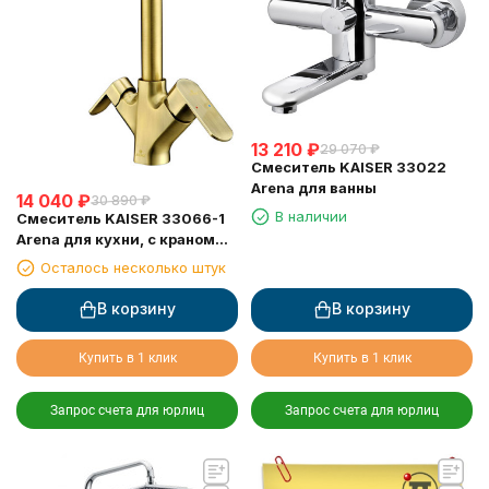
13 210
₽
29 070
₽
Смеситель KAISER 33022
Arena для ванны
14 040
₽
30 890
₽
В наличии
Смеситель KAISER 33066-1
Arena для кухни, с краном
для питьевой воды,
Осталось несколько штук
бронзовый
В корзину
В корзину
Купить в 1 клик
Купить в 1 клик
Запрос счета для юрлиц
Запрос счета для юрлиц