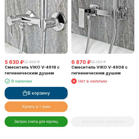
5 630
₽
6 870
₽
12 390
₽
15 120
₽
Смеситель VIKO V-4918 с
Смеситель VIKO V-4908 с
гигиеническим душем
гигиеническим душем
В наличии
Нет в наличии
В корзину
Купить в 1 клик
Запрос счета для юрлиц
Запрос счета для юрлиц