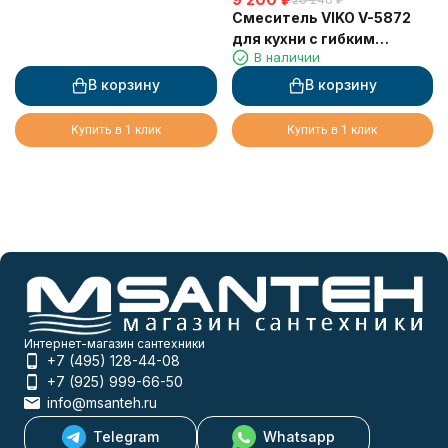
Смеситель VIKO V-5872
для кухни с гибким
В наличии
изливом и подключением
к фильтру 2 в 1
В корзину
В корзину
(нержавеющая сталь)
картридж d35 мм,
Купить в 1 клик
Купить в 1 клик
(корпус/излив: черный
мрамор/черный)
Интернет-магазин сантехники
+7 (495) 128-44-08
+7 (925) 999-66-50
info@msanteh.ru
Telegram
Whatsapp