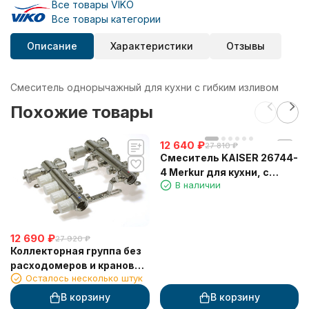
Все товары VIKO
Все товары категории
Описание
Характеристики
Отзывы
Смеситель однорычажный для кухни с гибким изливом
Похожие товары
12 640
₽
27 810
₽
Смеситель KAISER 26744-
4 Merkur для кухни, с
В наличии
краном для питьевой
воды, белый матовый
12 690
₽
27 920
₽
Коллекторная группа без
расходомеров и кранов
Осталось несколько штук
TIM 1", 4 хода, латунь
В корзину
В корзину