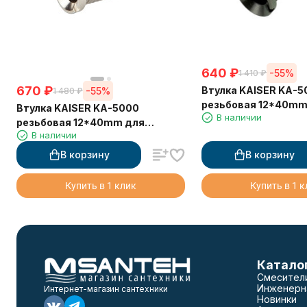
640
₽
-55%
1 410
₽
670
₽
Втулка KAISER KA-5
-55%
1 480
₽
резьбовая 12*40mm
Втулка KAISER KA-5000
В наличии
выпуска 3 1/2"х 40
резьбовая 12*40mm для
В наличии
выпуска 3 1/2"х 40
В корзину
В корзину
Купить в 1 клик
Купить в 1 
Катало
Смесител
Инженерн
Интернет-магазин сантехники
Новинки