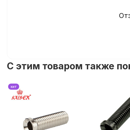
От
C этим товаром также п
хит