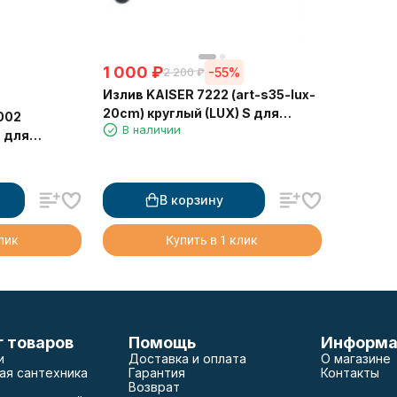
1 000
₽
-55%
2 200
₽
Излив KAISER 7222 (art-s35-lux-
20cm) круглый (LUX) S для
002
В наличии
смесителя - 20см
 для
В корзину
клик
Купить в 1 клик
г товаров
Помощь
Информа
и
Доставка и оплата
О магазине
ая сантехника
Гарантия
Контакты
Возврат