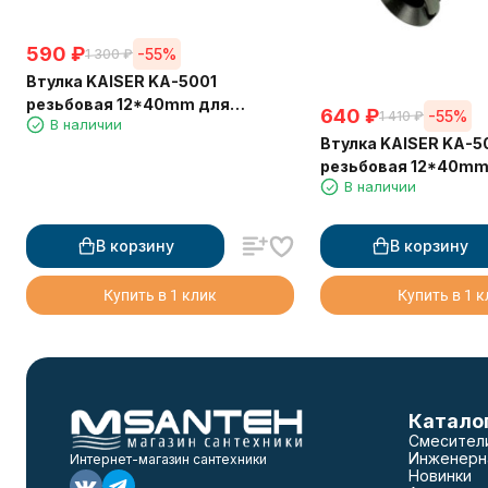
590
₽
-55%
1 300
₽
Втулка KAISER KA-5001
резьбовая 12*40mm для
640
₽
-55%
1 410
₽
В наличии
выпуска 3 1/2"х 40
Втулка KAISER KA-5
резьбовая 12*40mm
В наличии
выпуска 3 1/2"х 40
В корзину
В корзину
Купить в 1 клик
Купить в 1 
Катало
Смесител
Инженерн
Интернет-магазин сантехники
Новинки