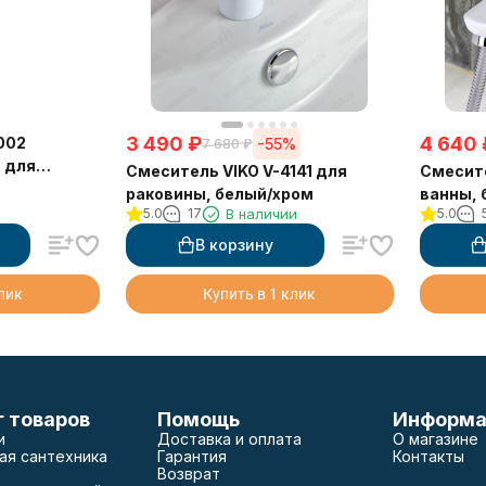
3 490
₽
4 640
002
-55%
7 680
₽
 для
Смеситель VIKO V-4141 для
Смесите
раковины, белый/хром
ванны, 
5.0
17
В наличии
5.0
В корзину
клик
Купить в 1 клик
г товаров
Помощь
Информа
и
Доставка и оплата
О магазине
ая сантехника
Гарантия
Контакты
Возврат