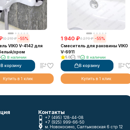
₽
1 940
₽
-55%
-55%
10 210
₽
4 270
₽
ль VIKO V-4142 для
Смеситель для раковины VIKO
белый/хром
V-6911
5
В наличии
5.0
11
В наличии
В корзину
В корзину
Купить в 1 клик
Купить в 1 клик
ция
Контакты
+7 (495) 128-44-08
+7 (925) 999-66-50
м. Новокосино, Салтыковская 6 стр 12