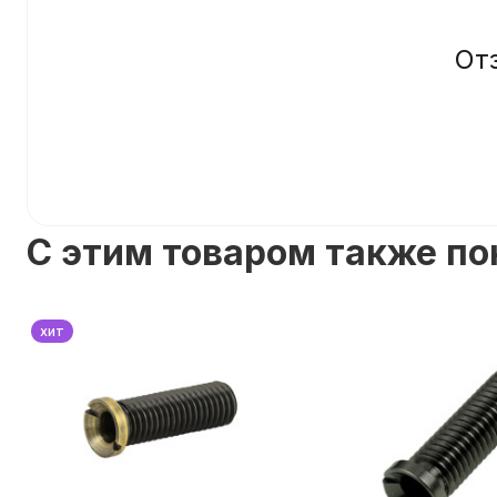
От
C этим товаром также п
хит