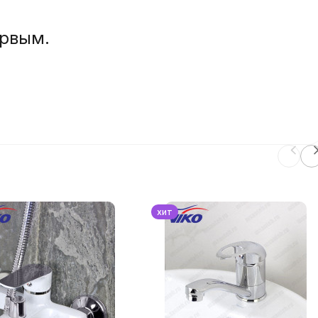
ервым.
хит