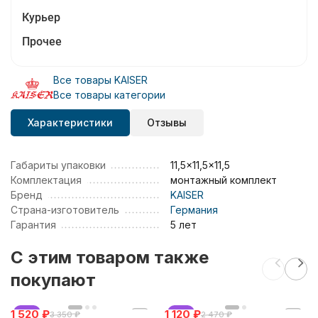
Курьер
Прочее
Все товары KAISER
Все товары категории
Характеристики
Отзывы
Габариты упаковки
11,5x11,5x11,5
Комплектация
монтажный комплект
Бренд
KAISER
Страна-изготовитель
Германия
Гарантия
5 лет
C этим товаром также
покупают
1 520
хит
₽
1 120
хит
₽
3 350
₽
2 470
₽