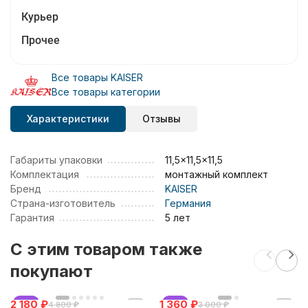
Курьер
Прочее
Все товары KAISER
Все товары категории
Характеристики
Отзывы
Габариты упаковки
11,5x11,5x11,5
Комплектация
монтажный комплект
Бренд
KAISER
Страна-изготовитель
Германия
Гарантия
5 лет
C этим товаром также
покупают
2 180
хит
₽
1 360
хит
₽
4 800
₽
3 000
₽