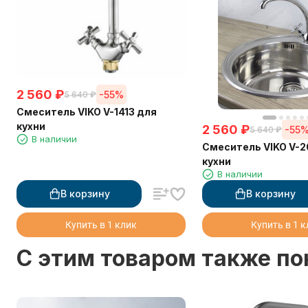
2 560
₽
-55%
5 640
₽
Смеситель VIKO V-1413 для
кухни
2 560
₽
-55
5 640
₽
В наличии
Смеситель VIKO V-2
кухни
В наличии
В корзину
В корзину
Купить в 1 клик
Купить в 1 
C этим товаром также п