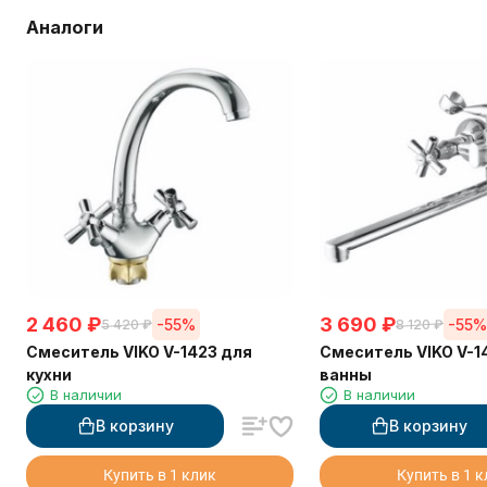
Аналоги
2 460
₽
3 690
₽
-55%
-55
5 420
₽
8 120
₽
Смеситель VIKO V-1423 для
Смеситель VIKO V-1
кухни
ванны
В наличии
В наличии
В корзину
В корзину
Купить в 1 клик
Купить в 1 