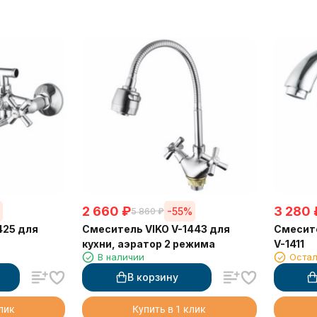
2 660
₽
3 280
%
-55%
5 860
₽
425 для
Смеситель VIKO V-1443 для
Смесите
кухни, аэратор 2 режима
V-1411
В наличии
Остал
В корзину
клик
Купить в 1 клик