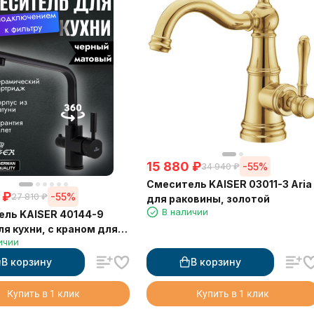
15 880
₽
-55%
34 940
₽
Смеситель KAISER 03011-3 Aria
₽
-55%
27 810
₽
для раковины, золотой
В наличии
ль KAISER 40144-9
ля кухни, с краном для
ичии
й воды, черный
й
В корзину
В корзину
Купить в 1 клик
Купить в 1 клик