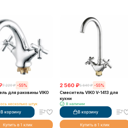
₽
2 560
₽
-55%
-55%
7 220
₽
5 640
₽
ль для раковины VIKO
Смеситель VIKO V-1413 для
кухни
ось несколько штук
В наличии
В корзину
В корзину
Купить в 1 клик
Купить в 1 клик