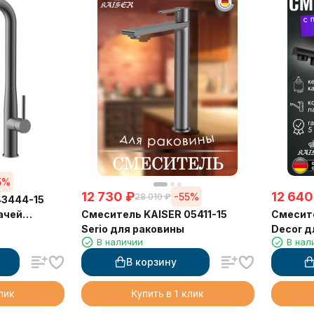
5%
12 730
₽
12 640
-55%
28 010
₽
43444-15
Смеситель KAISER 05411-15
Смесите
дачей
Serio для раковины
Decor д
ы и
В наличии
В нал
питьево
матовы
В корзину
клик
Купить в 1 клик