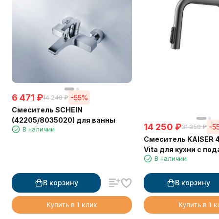
6 471
₽
-55%
14 240
₽
Смеситель SCHEIN
(42205/8035020) для ванны
14 250
₽
-5
31 350
₽
В наличии
Смеситель KAISER 
Vita для кухни с по
В наличии
фильтрованной вод
выдвижной лейкой
В корзину
В корзину
Купить в 1 клик
Купить в 1 