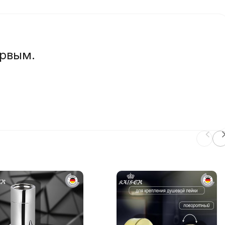
ервым.