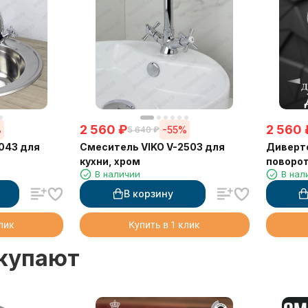
2 560
₽
2 560
%
-55%
5 640
₽
043 для
Смеситель VIKO V-2503 для
Диверто
кухни, хром
поворот
В наличии
В нал
1/2"x1/2
В корзину
клик
Купить в 1 клик
окупают