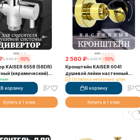
₽
2 560
₽
-55%
-55%
5 640
₽
5 640
₽
р KAISER 6558 (58DR)
Кронштейн KAISER 0041
ный (керамический)
душевой лейки настенный
ичии
Осталось несколько штук
"x1/2"
металлический, Золото
В корзину
В корзину
Купить в 1 клик
Купить в 1 клик