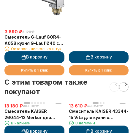
3 690
₽
8 120
₽
Смеситель G-Lauf GOR4-
A058 кухня G-Lauf Ø40 с
Осталось несколько штук
гайкой
В корзину
В корзину
Купить в 1 клик
Купить в 1 клик
C этим товаром также
покупают
13 180
₽
13 610
₽
29 000
₽
29 950
₽
Смеситель KAISER
Смеситель KAISER 43344-
26044-12 Merkur для
15 Vita для кухни с
В наличии
В наличии
кухни, с краном для
подачей фильтрованной
питьевой воды, черный
воды
В корзину
В корзину