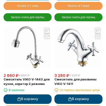
Купить в 1 клик
Купить в 1 клик
Запрос счета для юрлиц
Запрос счета для юрлиц
2 660
₽
3 280
₽
5 860
₽
7 220
₽
Смеситель VIKO V-1443 для
Смеситель для раковины
кухни, аэратор 2 режима
VIKO V-1411
В наличии
Осталось несколько штук
В корзину
В корзину