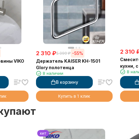
2 310
2 310
₽
-55%
5 090
₽
Смесите
овины VIKO
Держатель KAISER KH-1501
кухни, 
Glory полотенца
В нал
режима,
В наличии
гайкой
В корзину
клик
Купить в 1 клик
окупают
хит