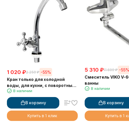
5 310
₽
-55
11 690
₽
1 020
₽
-55%
2 250
₽
Смеситель VIKO V-6
Кран только для холодной
ванны
воды, для кухни, с поворотным
В наличии
В наличии
изливом, моно кран, VIKO V-
1000, Хром
В корзину
В корзину
Купить в 1 клик
Купить в 1 