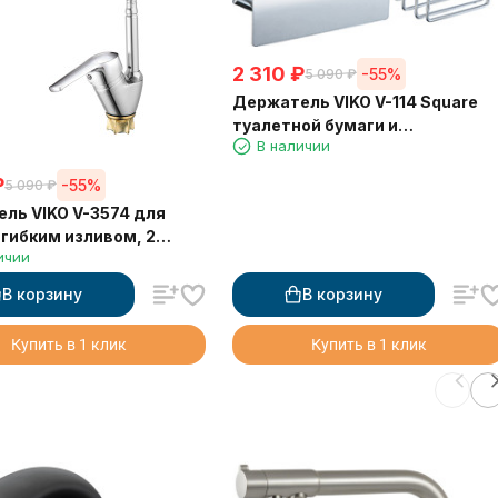
2 310
₽
-55%
5 090
₽
Держатель VIKO V-114 Square
туалетной бумаги и
В наличии
освежителя, хром (латунь)
₽
-55%
5 090
₽
ль VIKO V-3574 для
с гибким изливом, 2
ичии
 картридж Ф35, с
В корзину
В корзину
Купить в 1 клик
Купить в 1 клик