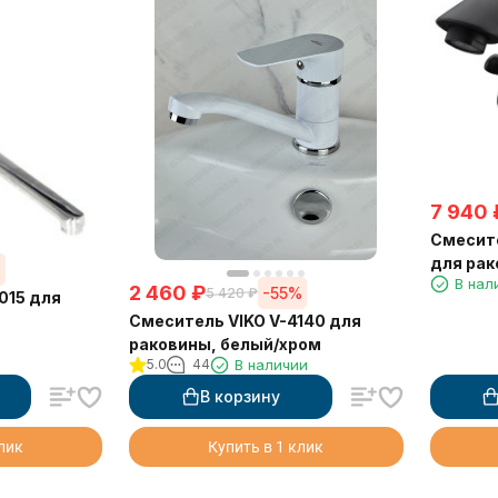
7 940
Смесите
для рак
%
В нал
2 460
₽
-55%
5 420
₽
015 для
Смеситель VIKO V-4140 для
раковины, белый/хром
5.0
44
В наличии
В корзину
клик
Купить в 1 клик