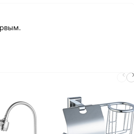
ервым.