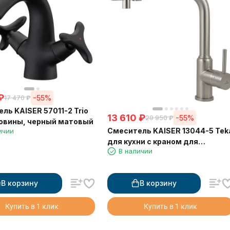
₽
-55%
17 470
₽
ль KAISER 57011-2 Trio
13 610
₽
-55%
29 950
₽
овины, черный матовый
Смеситель KAISER 13044-5 Tek
ичии
для кухни с краном для
В наличии
питьевой воды, серебро
В корзину
В корзину
Купить в 1 клик
Купить в 1 клик