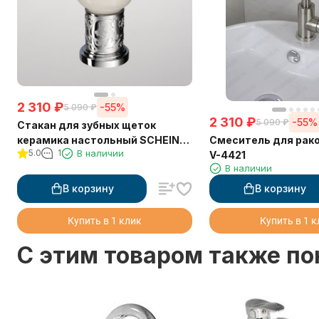
2 310
₽
-55%
5 090
₽
2 310
₽
-55%
5 090
₽
Стакан для зубных щеток
Смеситель для рак
керамика настольный SCHEIN
5.0
1
В наличии
V-4421
(7065013)
В наличии
В корзину
В корзину
Купить в 1 клик
Купить в 1 
C этим товаром также п