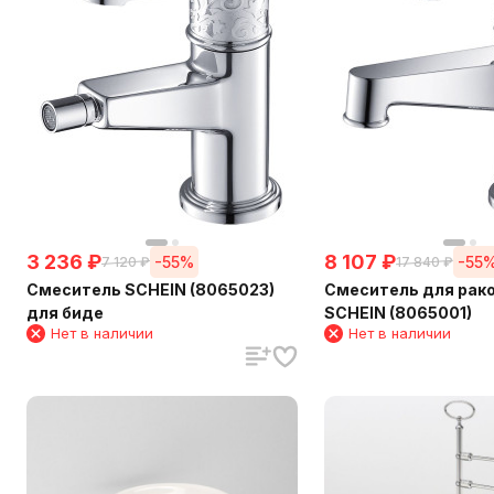
3 236
₽
8 107
₽
-55%
-55
7 120
₽
17 840
₽
Смеситель SCHEIN (8065023)
Смеситель для рак
для биде
SCHEIN (8065001)
Нет в наличии
Нет в наличии