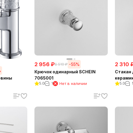
2 956
₽
2 310
-55%
6 510
₽
%
Крючок одинарный SCHEIN
Стакан 
овины
7065001
керамик
5.0
1
Нет в наличии
5.0
(706501