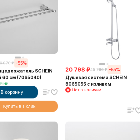
-55%
6 870
₽
20 798
₽
-55%
45 760
₽
нцедержатель SCHEIN
Душевая система SCHEIN
 60 см (7065040)
ичии
8065055 с изливом
Нет в наличии
В корзину
Купить в 1 клик