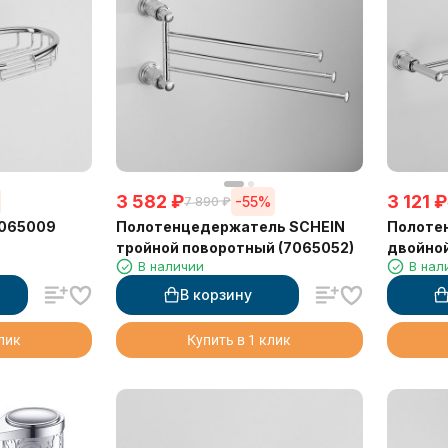
3 582
₽
3 121
₽
-55%
7 890
₽
7065009
Полотенцедержатель SCHEIN
Полоте
тройной поворотный (7065052)
двойной
В наличии
В нал
В корзину
клик
Купить в 1 клик