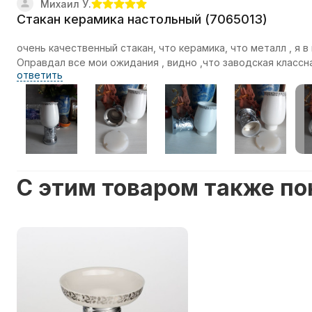
Михаил У.
Стакан керамика настольный (7065013)
очень качественный стакан, что керамика, что металл , я в
Оправдал все мои ожидания , видно ,что заводская класс
ответить
C этим товаром также п