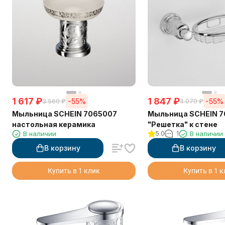
1 617
₽
1 847
₽
-55%
-55%
3 560
₽
4 070
₽
Мыльница SCHEIN 7065007
Мыльница SCHEIN 
настольная керамика
"Решетка" к стене
В наличии
5.0
1
В наличии
В корзину
В корзину
Купить в 1 клик
Купить в 1 