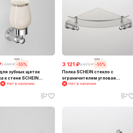
₽
3 121
₽
-55%
-55%
5 090
₽
6 870
₽
для зубных щеток
Полка SCHEIN стекло с
а к стене SCHEIN
ограничителем угловая
1
Нет в наличии
Нет в наличии
1)
(7065048)