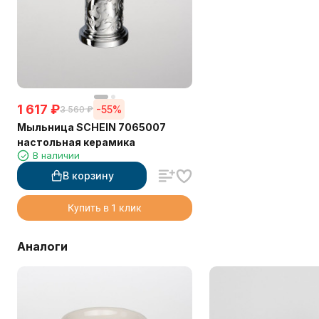
1 617
₽
-55%
3 560
₽
Мыльница SCHEIN 7065007
настольная керамика
В наличии
В корзину
Купить в 1 клик
Аналоги