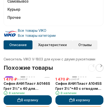
Самовывоз
Курьер
Прочее
Все товары VIKO
Все товары категории
Описание
Характеристики
Отзывы
Смеситель VIKO V-1803 для кухни с двумя рукоятками
Похожие товары
1 470
хит
₽
1 470
₽
3 240
₽
3 240
₽
Сифон АНИ Пласт А0146S
Сифон АНИ Пласт А1045S
Грот 3½” х 40 для
Грот 3½”*40 с отводом
В наличии
В наличии
кухонной мойки с 2-мя
для СМ, с гибким
отводами для стир.
прямоугольным
В корзину
В корзину
машины, с гибким
переливом