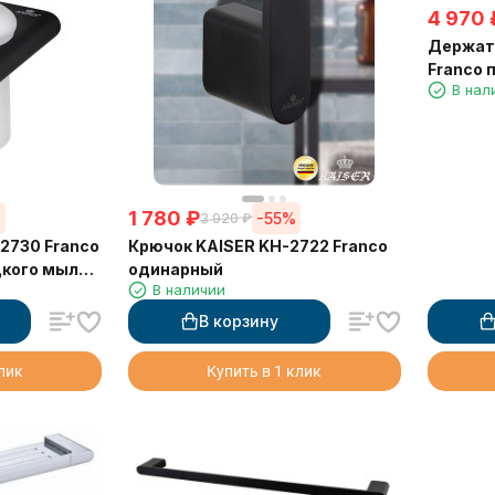
4 970
Держат
Franco 
В нал
см
1 780
₽
%
-55%
3 920
₽
2730 Franco
Крючок KAISER KH-2722 Franco
кого мыла,
одинарный
В наличии
В корзину
клик
Купить в 1 клик