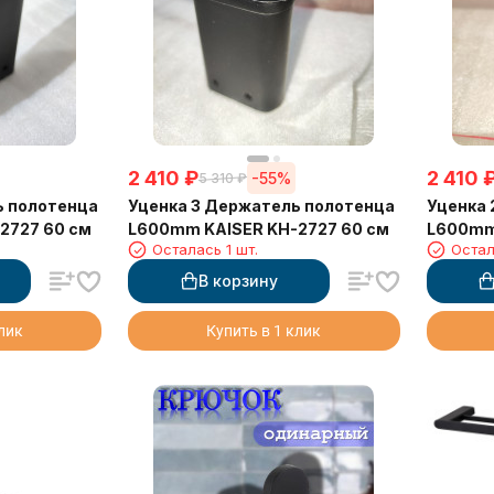
2 410
₽
2 410
-55%
5 310
₽
ь полотенца
Уценка 3 Держатель полотенца
Уценка 
2727 60 см
L600mm KAISER KH-2727 60 см
L600mm
Осталась 1 шт.
Остал
В корзину
клик
Купить в 1 клик