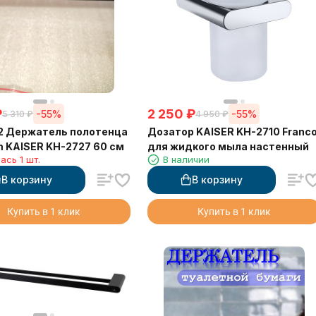
₽
2 250
₽
-55%
-55%
5 310
₽
4 950
₽
2 Держатель полотенца
Дозатор KAISER KH-2710 Franc
 KAISER KH-2727 60 см
для жидкого мыла настенный
ась 1 шт.
В наличии
В корзину
В корзину
Купить в 1 клик
Купить в 1 клик