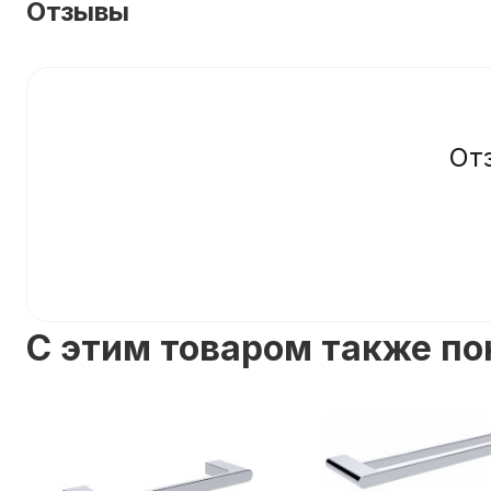
Отзывы
От
C этим товаром также п