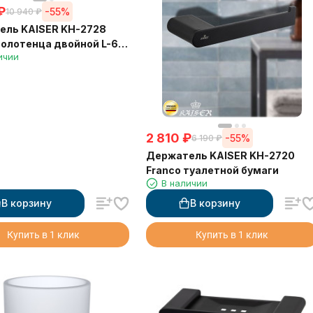
₽
-55%
10 940
₽
ель KAISER KH-2728
полотенца двойной L-60
ичии
2 810
₽
-55%
6 190
₽
Держатель KAISER KH-2720
Franco туалетной бумаги
В наличии
В корзину
В корзину
Купить в 1 клик
Купить в 1 клик