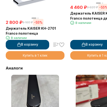
4 460
₽
-55
9 820
₽
Держатель KAISER 
Franco полотенца д
2 800
₽
-55%
6 160
₽
В наличии
см
Держатель KAISER KH-2701
Franco полотенца
В наличии
В корзину
В корзину
Купить в 1 клик
Купить в 1 
Аналоги