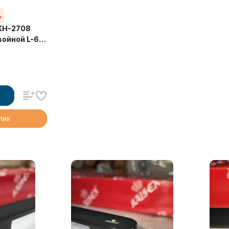
%
KH-2708
войной L-60
клик