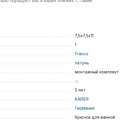
ьно порадуют вас и ваших близких. С таким
7,5х7,5х11
1
Franco
латунь
монтажный комплект
5 лет
KAISER
Германия
Крючок для ванной