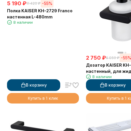
5 190
₽
-55%
11 420
₽
Полка KAISER KH-2729 Franco
настенная L-480mm
В наличии
2 750
₽
-55
6 050
₽
Дозатор KAISER KH-
настенный, для жид
В наличии
черный матовый
В корзину
В корзину
Купить в 1 клик
Купить в 1 