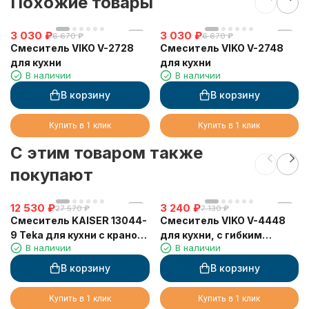
Похожие товары
3 030
₽
3 030
₽
6 670
₽
6 670
₽
Смеситель VIKO V-2728
Смеситель VIKO V-2748
для кухни
для кухни
В наличии
В наличии
В корзину
В корзину
Купить в 1 клик
Купить в 1 клик
C этим товаром также
покупают
12 530
₽
3 240
₽
27 570
₽
7 130
₽
Смеситель KAISER 13044-
Смеситель VIKO V-4448
9 Teka для кухни с краном
для кухни, с гибким
В наличии
В наличии
для питьевой воды,
изливом
черный матовый
В корзину
В корзину
Купить в 1 клик
Купить в 1 клик