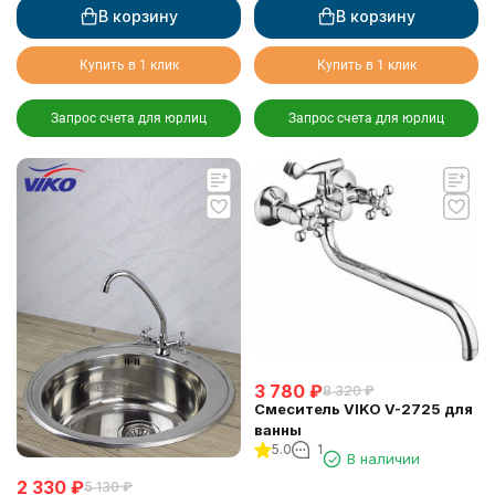
В корзину
В корзину
Купить в 1 клик
Купить в 1 клик
Запрос счета для юрлиц
Запрос счета для юрлиц
3 780
₽
8 320
₽
Смеситель VIKO V-2725 для
ванны
5.0
1
В наличии
2 330
₽
5 130
₽