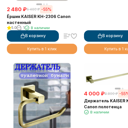
2 480
₽
-55%
5 460
₽
Ёршик KAISER KH-2306 Canon
настенный
5.0
1
В наличии
В корзину
В корзину
Купить в 1 клик
Купить в 1 
4 000
₽
-55
8 800
₽
Держатель KAISER 
Canon полотенца
В наличии