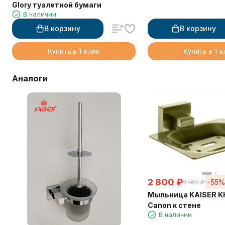
Glory туалетной бумаги
В наличии
В корзину
В корзину
Купить в 1 клик
Купить в 1 
Аналоги
2 800
₽
-55
6 160
₽
Мыльница KAISER K
Canon к стене
В наличии