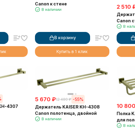
Canon к стене
2 510
В наличии
Держат
Canon с
В нал
В корзину
клик
Купить в 1 клик
5 670
₽
%
-55%
12 480
₽
10 80
KH-4307
Держатель KAISER KH-4308
Canon полотенца, двойной
Полка K
В наличии
для пол
В нал