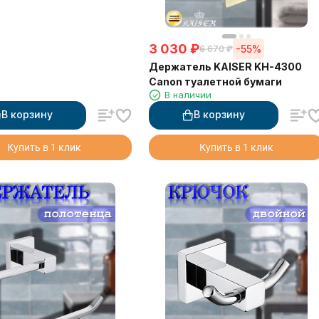
3 030
₽
-55%
6 670
₽
Держатель KAISER KH-4300
Canon туалетной бумаги
В наличии
В корзину
В корзину
Купить в 1 клик
Купить в 1 клик