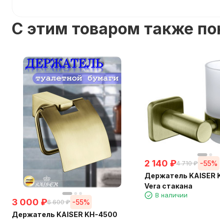
C этим товаром также п
2 140
₽
-55%
4 710
₽
Держатель KAISER 
Vera стакана
В наличии
3 000
₽
-55%
6 600
₽
Держатель KAISER KH-4500