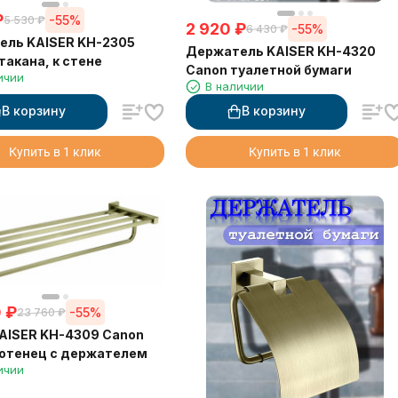
₽
-55%
5 530
₽
2 920
₽
-55%
6 430
₽
ель KAISER KH-2305
Держатель KAISER KH-4320
такана, к стене
Canon туалетной бумаги
ичии
В наличии
В корзину
В корзину
Купить в 1 клик
Купить в 1 клик
0
₽
-55%
23 760
₽
AISER KH-4309 Canon
отенец с держателем
ичии