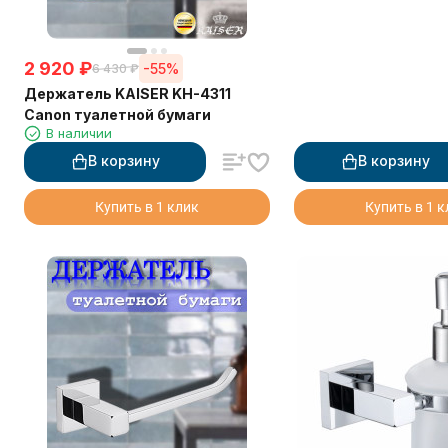
2 920
₽
-55%
6 430
₽
Держатель KAISER KH-4311
Canon туалетной бумаги
В наличии
В корзину
В корзину
Купить в 1 клик
Купить в 1 