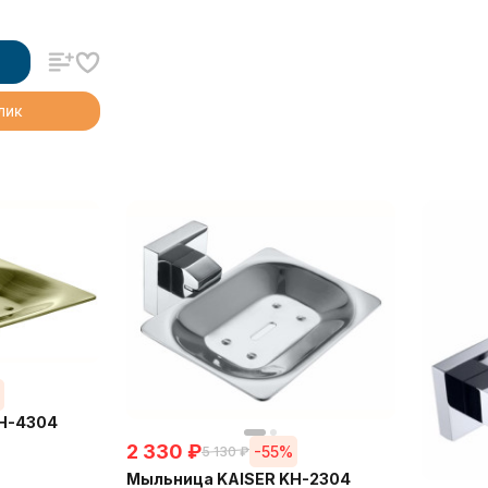
клик
%
H-4304
2 330
₽
-55%
5 130
₽
Мыльница KAISER KH-2304