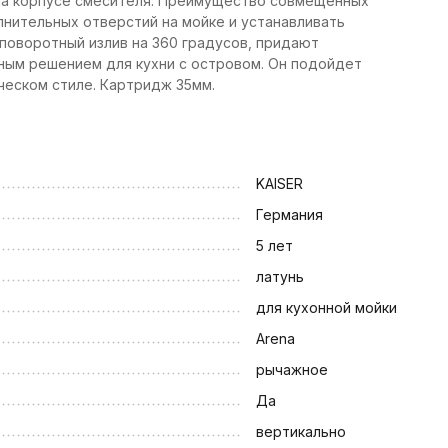
на корпусе смесителя. Преимущество совмещенных
лнительных отверстий на мойке и устанавливать
 поворотный излив на 360 градусов, придают
чным решением для кухни с островом. Он подойдет
ическом стиле. Картридж 35мм.
KAISER
Германия
5 лет
латунь
для кухонной мойки
Arena
рычажное
Да
вертикально