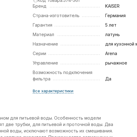
Код товара:
574-561
Бренд
KAISER
Страна-изготовитель
Германия
Гарантия
5 лет
Материал
латунь
Назначение
для кухонной 
Серии
Arena
Управление
рычажное
Возможность подключения
фильтра
Да
Все характеристики
раном для питьевой воды. Особенность модели
т две трубки, для питьевой и проточной воды. Два
нной воды, исключают возможность их смешивания.