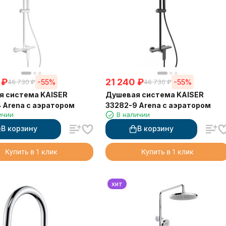
₽
21 240
₽
-55%
-55%
46 730
₽
46 730
₽
я система KAISER
Душевая система KAISER
 Arena с аэратором
33282-9 Arena с аэратором
ичии
В наличии
В корзину
В корзину
Купить в 1 клик
Купить в 1 клик
хит