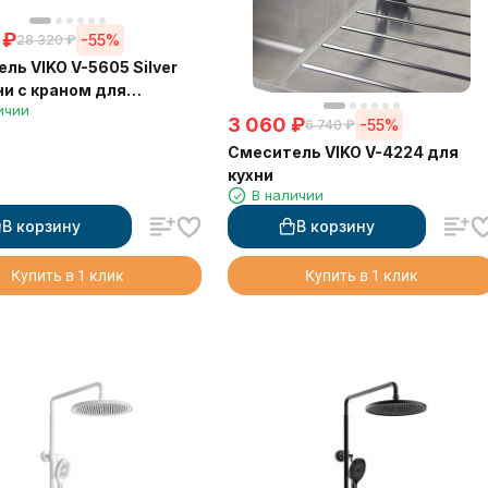
₽
-55%
28 320
₽
ль VIKO V-5605 Silver
ни с краном для
ичии
й воды с черным
3 060
₽
-55%
6 740
₽
изливом (латунь) Ø35
Смеситель VIKO V-4224 для
кухни
В наличии
В корзину
В корзину
Купить в 1 клик
Купить в 1 клик