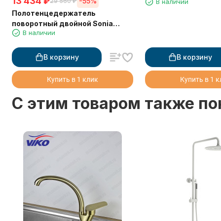
13 434
₽
-55%
29 560
₽
В наличии
Полотенцедержатель
поворотный двойной Sonia
В наличии
156146
В корзину
В корзину
Купить в 1 клик
Купить в 1 
C этим товаром также п