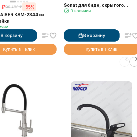
Sonat для биде, скрытого
0
₽
-55%
29 480
₽
В наличии
монтажа, чёрный матовый
AISER KSM-2344 из
ейки
ичии
В корзину
В корзину
Купить в 1 клик
Купить в 1 клик