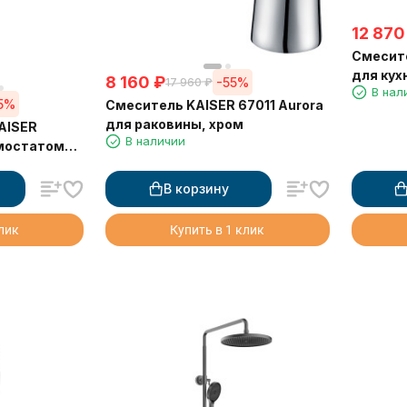
12 870
Смесите
для кух
8 160
₽
-55%
17 960
₽
В нал
питьево
5%
Смеситель KAISER 67011 Aurora
гибким 
для раковины, хром
AISER
В наличии
рмостатом
В корзину
клик
Купить в 1 клик