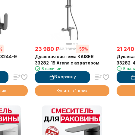
23 980
₽
21 240
%
-55%
52 760
₽
33244-9
Душевая система KAISER
Душева
33282-15 Arena с аэратором
33282-4
В наличии
В нал
В корзину
клик
Купить в 1 клик