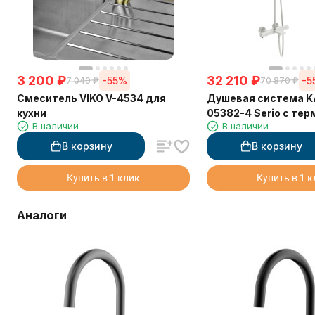
3 200
₽
32 210
₽
-55%
-5
7 040
₽
70 870
₽
Смеситель VIKO V-4534 для
Душевая система K
кухни
05382-4 Serio с те
В наличии
В наличии
6282
В корзину
В корзину
Купить в 1 клик
Купить в 1 
Аналоги