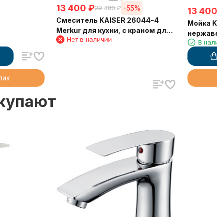
13 400
₽
-55%
29 480
₽
13 40
Смеситель KAISER 26044-4
Мойка K
Merkur для кухни, с краном для
нержав
Нет в наличии
питьевой воды, песочный
В нал
клик
окупают