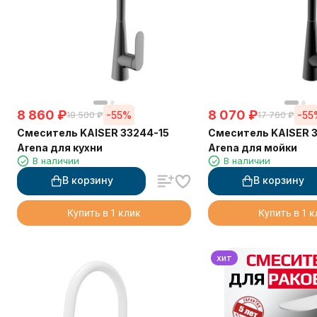
8 860
₽
8 070
₽
-55%
-55
19 500
₽
17 760
₽
Смеситель KAISER 33244-15
Смеситель KAISER 
Arena для кухни
Arena для мойки
В наличии
В наличии
В корзину
В корзину
Купить в 1 клик
Купить в 1 
хит