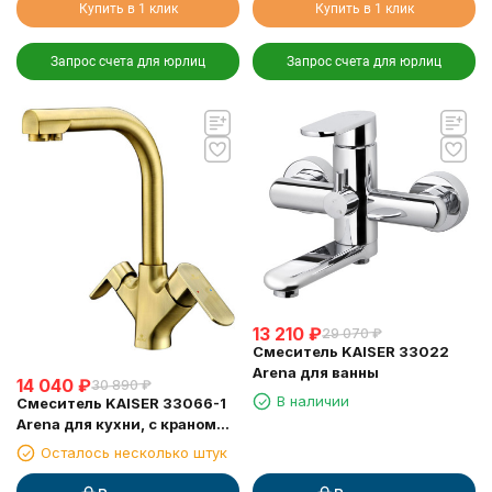
Купить в 1 клик
Купить в 1 клик
Запрос счета для юрлиц
Запрос счета для юрлиц
13 210
₽
29 070
₽
Смеситель KAISER 33022
Arena для ванны
14 040
₽
30 890
₽
В наличии
Смеситель KAISER 33066-1
Arena для кухни, с краном
для питьевой воды,
Осталось несколько штук
бронзовый