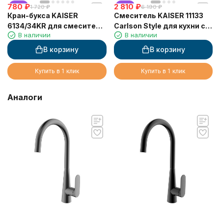
780
хит
₽
2 810
хит
₽
1 720
₽
6 190
₽
Кран-букса KAISER
Смеситель KAISER 11133
6134/34KR для смесителя
Carlson Style для кухни с
В наличии
В наличии
34044
жесткой подводкой
В корзину
В корзину
Купить в 1 клик
Купить в 1 клик
Аналоги