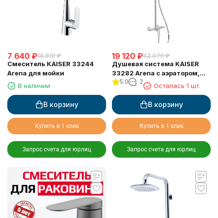
7 640
₽
19 120
₽
16 810
₽
42 070
₽
Смеситель KAISER 33244
Душевая система KAISER
Arena для мойки
33282 Arena с аэратором,
5.0
2
хром
В наличии
Осталась 1 шт.
В корзину
В корзину
Купить в 1 клик
Купить в 1 клик
Запрос счета для юрлиц
Запрос счета для юрлиц