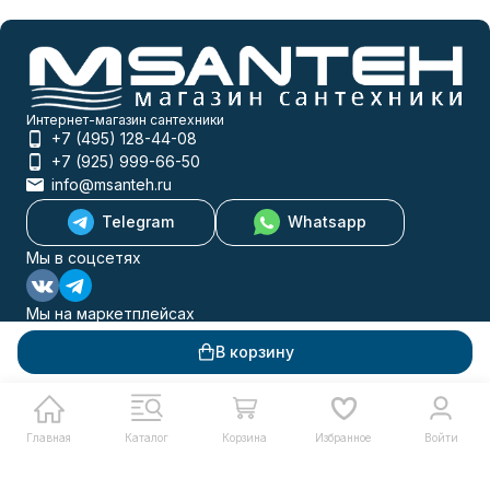
Интернет-магазин сантехники
+7 (495) 128-44-08
+7 (925) 999-66-50
info@msanteh.ru
Telegram
Whatsapp
Мы в соцсетях
Мы на маркетплейсах
В корзину
Каталог товаров
Главная
Каталог
Корзина
Избранное
Войти
Помощь
Информация