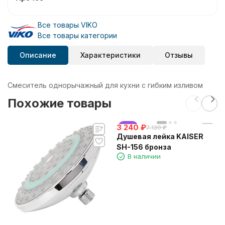
Все товары VIKO
Все товары категории
Описание
Характеристики
Отзывы
Смеситель однорычажный для кухни с гибким изливом
Похожие товары
3 240
хит
₽
7 130
₽
Душевая лейка KAISER
SH-156 бронза
В наличии