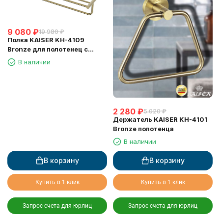
9 080
₽
19 980
₽
Полка KAISER KH-4109
Bronze для полотенец с
держателем
В наличии
2 280
₽
5 020
₽
Держатель KAISER KH-4101
Bronze полотенца
В наличии
В корзину
В корзину
Купить в 1 клик
Купить в 1 клик
Запрос счета для юрлиц
Запрос счета для юрлиц