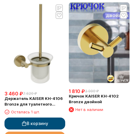
1 810
₽
3 990
₽
3 460
₽
7 620
₽
Крючок KAISER KH-4102
Держатель KAISER KH-4106
Bronze двойной
Bronze для туалетного
Нет в наличии
ершика, настенный
Осталась 1 шт.
В корзину