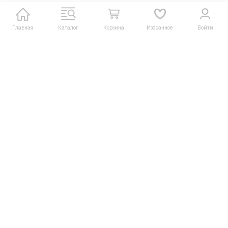
Главная
Каталог
Корзина
Избранное
Войти
Интернет-магазин сантехники
+7 (495) 128-44-08
+7 (925) 999-66-50
info@msanteh.ru
Telegram
Whatsapp
Мы в соцсетях
Мы на маркетплейсах
Каталог товаров
Помощь
Информация
Политика персональных данных