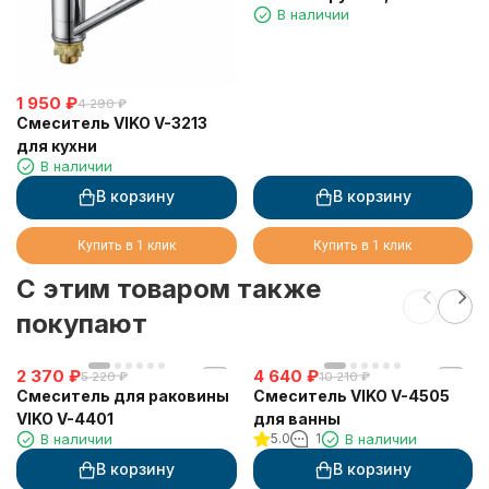
В наличии
3 режима, Ø110х237 мм,
Хром
1 950
₽
4 290
₽
Смеситель VIKO V-3213
для кухни
В наличии
В корзину
В корзину
Купить в 1 клик
Купить в 1 клик
C этим товаром также
покупают
2 370
₽
4 640
₽
5 220
₽
10 210
₽
Смеситель для раковины
Смеситель VIKO V-4505
VIKO V-4401
для ванны
В наличии
5.0
1
В наличии
В корзину
В корзину