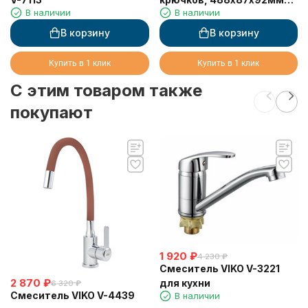
В наличии
В наличии
(металл), хром
В корзину
В корзину
Купить в 1 клик
Купить в 1 клик
C этим товаром также
покупают
1 920
₽
4 230
₽
Смеситель VIKO V-3221
2 870
₽
для кухни
6 320
₽
Смеситель VIKO V-4439
В наличии