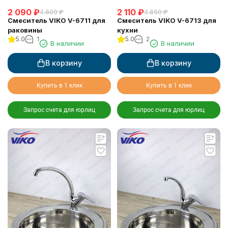
2 090
₽
2 110
₽
4 600
₽
4 650
₽
Смеситель VIKO V-6711 для
Смеситель VIKO V-6713 для
раковины
кухни
5.0
1
5.0
2
В наличии
В наличии
В корзину
В корзину
Купить в 1 клик
Купить в 1 клик
Запрос счета для юрлиц
Запрос счета для юрлиц