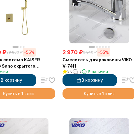
0
₽
2 970
₽
-55%
-55%
99 800
₽
6 540
₽
я система KAISER
Смеситель для раковины VIKO
 Sano скрытого
V-7411
ичии
5.0
2
В наличии
а, с термостатом
В корзину
В корзину
Купить в 1 клик
Купить в 1 клик