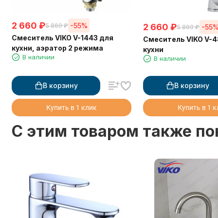
2 660
₽
-55%
2 660
₽
5 860
₽
-55
5 860
₽
Смеситель VIKO V-1443 для
Смеситель VIKO V-
кухни, аэратор 2 режима
кухни
В наличии
В наличии
В корзину
В корзину
Купить в 1 клик
Купить в 1 
C этим товаром также п