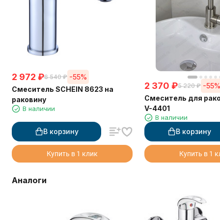
2 972
₽
-55%
6 540
₽
2 370
₽
-55
5 220
₽
Смеситель SCHEIN 8623 на
Смеситель для рак
раковину
V-4401
В наличии
В наличии
В корзину
В корзину
Купить в 1 клик
Купить в 1 
Аналоги