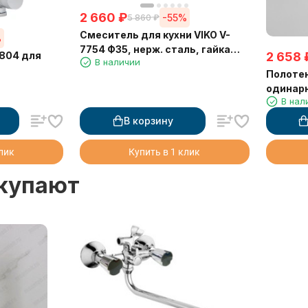
2 660
₽
-55%
5 860
₽
Смеситель для кухни VIKO V-
%
7754 Ф35, нерж. сталь, гайка
4804 для
2 658
В наличии
нерж., Silver
Полоте
одинарн
В нал
В корзину
клик
Купить в 1 клик
окупают