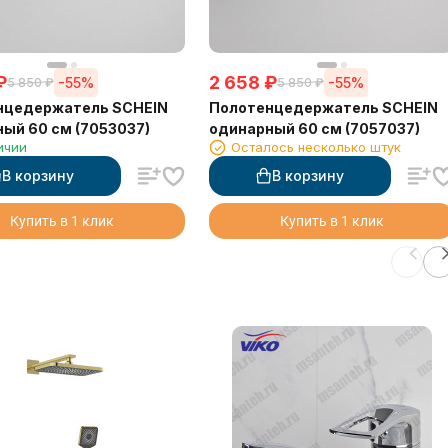
₽
2 658
₽
-55%
-55%
5 850
₽
5 850
₽
нцедержатель SCHEIN
Полотенцедержатель SCHEIN
ый 60 см (7053037)
одинарный 60 см (7057037)
ичии
Осталось несколько штук
В корзину
В корзину
Купить в 1 клик
Купить в 1 клик