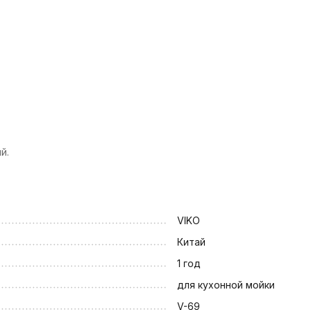
й.
VIKO
Китай
1 год
для кухонной мойки
V-69