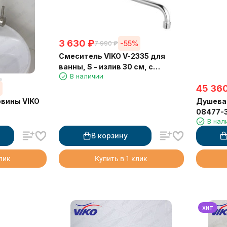
3 630
₽
-55%
7 990
₽
Смеситель VIKO V-2335 для
ванны, S - излив 30 см, с
В наличии
держателем душевой лейки
45 36
(латунь)
%
овины VIKO
Душева
08477-3
В нал
монтаж
В корзину
клик
Купить в 1 клик
хит