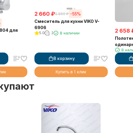
2 660
₽
-55%
5 860
₽
Смеситель для кухни VIKO V-
%
6906
4804 для
2 658
5.0
2
В наличии
Полоте
одинарн
В нал
В корзину
клик
Купить в 1 клик
окупают