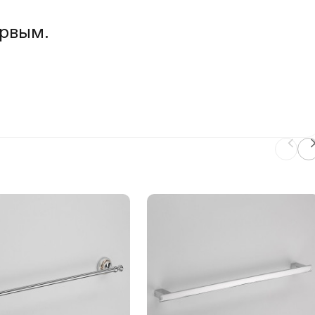
ервым.