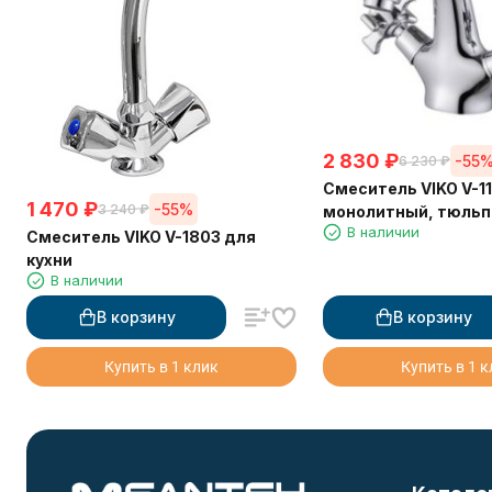
2 830
₽
-55
6 230
₽
Смеситель VIKO V-11
1 470
₽
-55%
3 240
₽
монолитный, тюльп
В наличии
маховики крест кер
Смеситель VIKO V-1803 для
кухни
В наличии
В корзину
В корзину
Купить в 1 клик
Купить в 1 