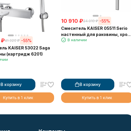
10 910
₽
-55%
24 010
₽
Смеситель KAISER 05511 Serio
настенный для раковины, хром
₽
В наличии
-55%
картридж 6201
41 320
₽
ль KAISER 53022 Saga
ны (картридж 6201)
ичии
В корзину
В корзину
Купить в 1 клик
Купить в 1 клик