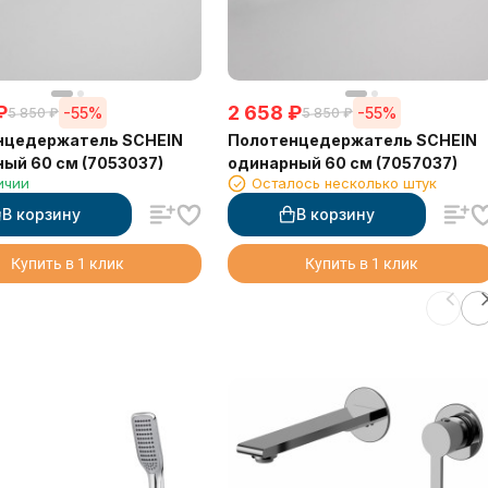
₽
2 658
₽
-55%
-55%
5 850
₽
5 850
₽
нцедержатель SCHEIN
Полотенцедержатель SCHEIN
ый 60 см (7053037)
одинарный 60 см (7057037)
ичии
Осталось несколько штук
В корзину
В корзину
Купить в 1 клик
Купить в 1 клик