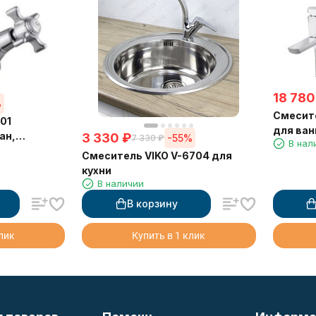
18 780
%
Смесите
01
для ван
ан,
3 330
₽
-55%
7 330
₽
В нал
амика
Смеситель VIKO V-6704 для
кухни
В наличии
В корзину
клик
Купить в 1 клик