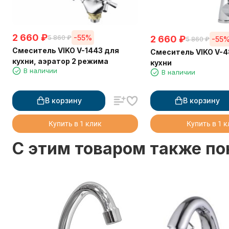
2 660
₽
-55%
2 660
₽
5 860
₽
-55
5 860
₽
Смеситель VIKO V-1443 для
Смеситель VIKO V-
кухни, аэратор 2 режима
кухни
В наличии
В наличии
В корзину
В корзину
Купить в 1 клик
Купить в 1 
C этим товаром также п