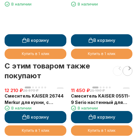
В наличии
В наличии
В корзину
В корзину
Купить в 1 клик
Купить в 1 клик
C этим товаром также
покупают
12 210
₽
11 450
₽
26 870
₽
25 190
₽
Смеситель KAISER 26744
Смеситель KAISER 05511-
Merkur для кухни, с
9 Serio настенный для
В наличии
В наличии
краном для питьевой
раковины, черный
воды, хром
матовый, картридж 6201
В корзину
В корзину
Купить в 1 клик
Купить в 1 клик