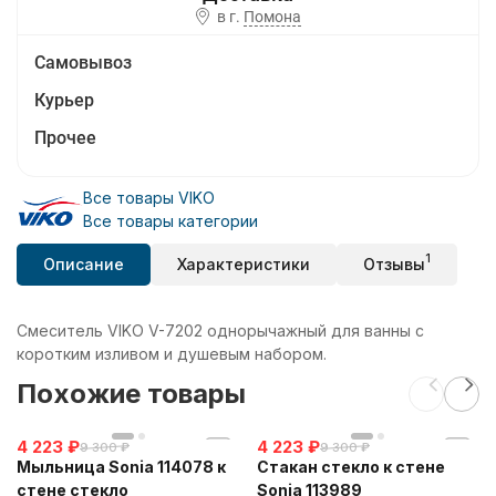
в г.
Помона
Самовывоз
Курьер
Прочее
Все товары VIKO
Все товары категории
1
Описание
Характеристики
Отзывы
Смеситель VIKO V-7202 однорычажный для ванны с
коротким изливом и душевым набором.
Похожие товары
4 223
₽
4 223
₽
9 300
₽
9 300
₽
Мыльница Sonia 114078 к
Стакан стекло к стене
стене стекло
Sonia 113989