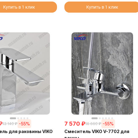
Купить в 1 клик
Купить в 1 клик
₽
7 570
₽
-55%
-55%
13 140
₽
16 660
₽
ль для раковины VIKO
Смеситель VIKO V-7702 для
ванны