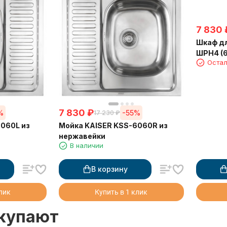
7 830
Шкаф дл
ШРН4 (6
Остал
7 830
₽
%
-55%
17 230
₽
060L из
Мойка KAISER KSS-6060R из
нержавейки
В наличии
В корзину
клик
Купить в 1 клик
окупают