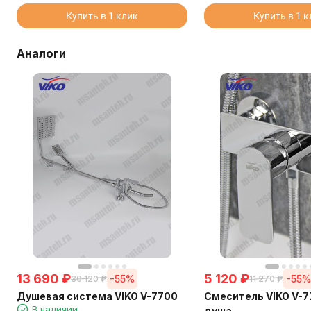
Купить в 1 клик
Купить в 1 
Аналоги
13 690
₽
5 120
₽
-55%
-55
30 120
₽
11 270
₽
Душевая система VIKO V-7700
Смеситель VIKO V-7
В наличии
душа