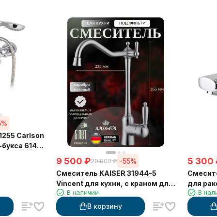
5%
1255 Carlson
-букса 6142,
9 500
₽
5 300
-55%
20 900
₽
Смеситель KAISER 31944-5
Смесите
Vincent для кухни, с краном для
для ра
В наличии
В нал
питьевой воды, серебро
В корзину