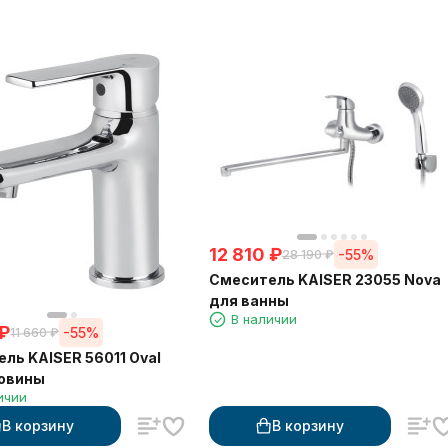
12 810
₽
-55%
28 190
₽
Смеситель KAISER 23055 Nova
для ванны
В наличии
₽
-55%
11 660
₽
ль KAISER 56011 Oval
ковины
ичии
В корзину
В корзину