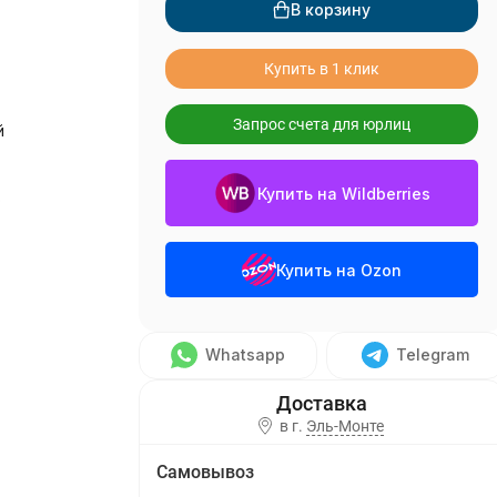
В корзину
Купить в 1 клик
Запрос счета для юрлиц
й
Купить на Wildberries
о
Купить на Ozon
Whatsapp
Telegram
в г.
Эль-Монте
Самовывоз