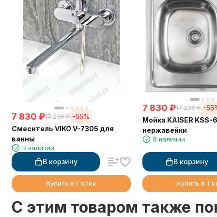
7 830
₽
-55
17 230
₽
7 830
₽
-55%
17 230
₽
Мойка KAISER KSS-6
Смеситель VIKO V-7305 для
нержавейки
ванны
В наличии
В наличии
В корзину
В корзину
Купить в 1 клик
Купить в 1 
C этим товаром также п