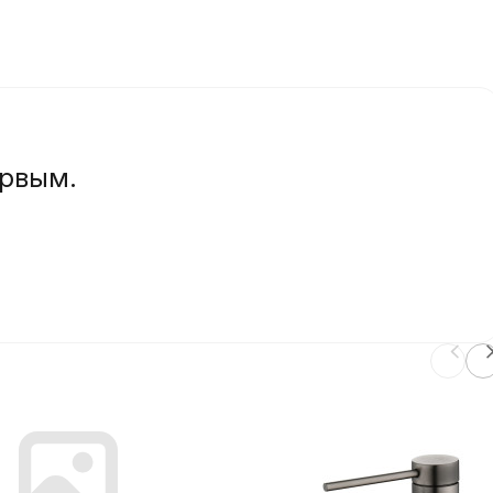
ервым.