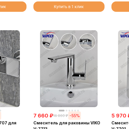
клик
Купить в 1 клик
7 660
₽
5 970
%
-55%
16 860
₽
707 для
Смеситель для раковины VIKO
Смесите
V-7713
V-7701