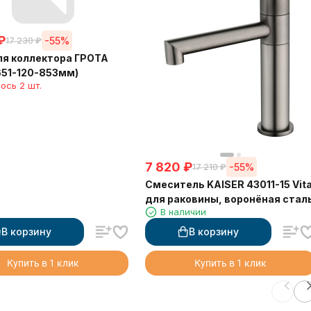
₽
-55%
17 230
₽
я коллектора ГРОТА
51-120-853мм)
ось 2 шт.
7 820
₽
-55%
17 210
₽
Смеситель KAISER 43011-15 Vit
для раковины, воронёная стал
В наличии
В корзину
В корзину
Купить в 1 клик
Купить в 1 клик