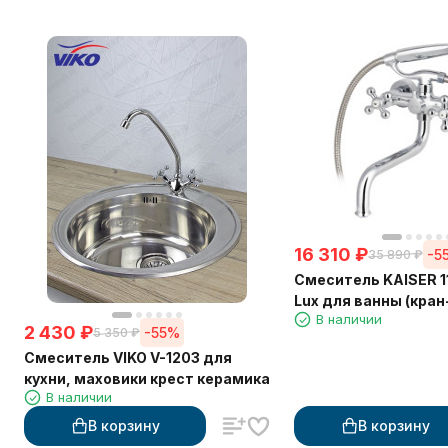
16 310
₽
-5
35 890
₽
Смеситель KAISER 1
Lux для ванны (кран
В наличии
дивертор 6057)
2 430
₽
-55%
5 350
₽
Смеситель VIKO V-1203 для
кухни, маховики крест керамика
В наличии
В корзину
В корзину