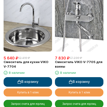
5 640
₽
7 830
₽
12 410
₽
17 230
₽
Смеситель для кухни VIKO
Смеситель VIKO V-7705 для
V-7704
ванны
В наличии
В наличии
В корзину
В корзину
Купить в 1 клик
Купить в 1 клик
Запрос счета для юрлиц
Запрос счета для юрлиц