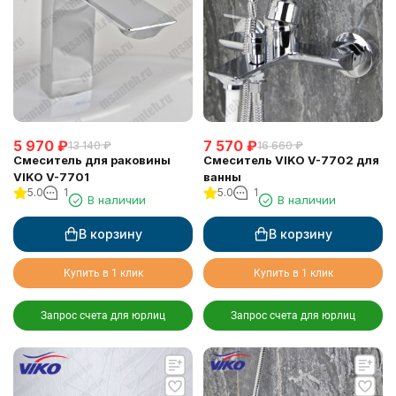
5 970
₽
7 570
₽
13 140
₽
16 660
₽
Смеситель для раковины
Смеситель VIKO V-7702 для
VIKO V-7701
ванны
5.0
1
5.0
1
В наличии
В наличии
В корзину
В корзину
Купить в 1 клик
Купить в 1 клик
Запрос счета для юрлиц
Запрос счета для юрлиц