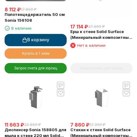
8 112
₽
17 850
₽
Полотенцедержатель 50 см
Sonia 156108
17 114
₽
37 660
₽
В наличии
Ерш к стене Solid Surface
(Минеральный композитный
В корзину
материал) Sonia 158799
Нет в наличии
Купить в 1 клик
Запрос счета для юрлиц
Запрос счета для юрлиц
11 663
₽
7 860
₽
25 660
₽
17 300
₽
Диспенсер Sonia 158805 для
Стакан к стене Solid Surface
мыла к стене 220 мл Solid
(Минеральный композитный