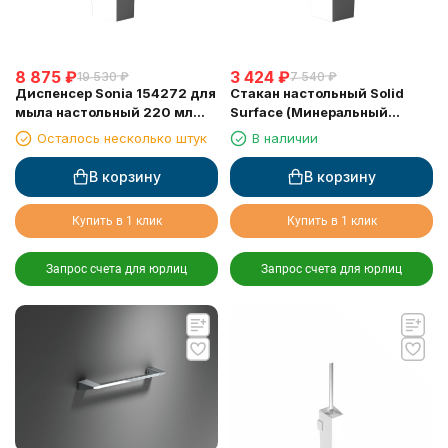
8 875
₽
3 424
₽
19 530
₽
7 540
₽
Диспенсер Sonia 154272 для
Стакан настольный Solid
мыла настольный 220 мл
Surface (Минеральный
Solid Surface (Минеральный
композитный материал)
Осталось несколько штук
В наличии
композитный материал)
Sonia 154289
В корзину
В корзину
Купить в 1 клик
Купить в 1 клик
Запрос счета для юрлиц
Запрос счета для юрлиц