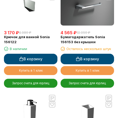
3 170
₽
4 565
₽
6 980
₽
10 050
₽
Крючок для ванной Sonia
Бумагодержатель Sonia
156122
156153 без крышки
В наличии
Осталось несколько штук
В корзину
В корзину
Купить в 1 клик
Купить в 1 клик
Запрос счета для юрлиц
Запрос счета для юрлиц