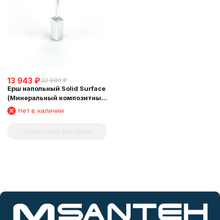
13 943
₽
30 680
₽
Ерш напольный Solid Surface
(Минеральный композитный
материал) Sonia 154265
Нет в наличии
Запрос счета для юрлиц