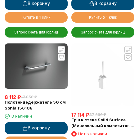
В корзину
В корзину
Купить в 1 клик
Купить в 1 клик
Запрос счета для юрлиц
Запрос счета для юрлиц
8 112
₽
17 850
₽
Полотенцедержатель 50 см
Sonia 156108
17 114
₽
37 660
₽
В наличии
Ерш к стене Solid Surface
(Минеральный композитный
В корзину
материал) Sonia 158799
Нет в наличии