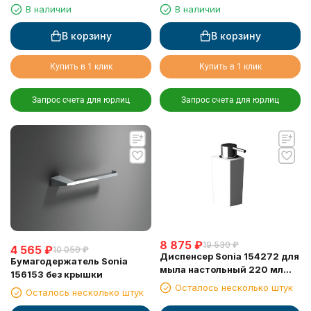
В наличии
В наличии
В корзину
В корзину
Купить в 1 клик
Купить в 1 клик
Запрос счета для юрлиц
Запрос счета для юрлиц
8 875
₽
19 530
₽
4 565
₽
10 050
₽
Диспенсер Sonia 154272 для
Бумагодержатель Sonia
мыла настольный 220 мл
156153 без крышки
Solid Surface (Минеральный
Осталось несколько штук
Осталось несколько штук
композитный материал)