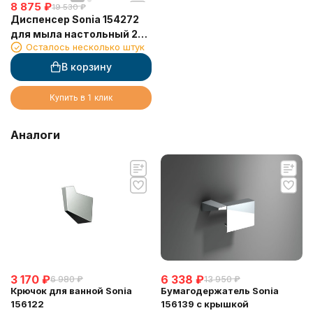
8 875
₽
19 530
₽
Диспенсер Sonia 154272
для мыла настольный 220
Осталось несколько штук
мл Solid Surface
(Минеральный
В корзину
композитный материал)
Купить в 1 клик
Аналоги
3 170
₽
6 338
₽
6 980
₽
13 950
₽
Крючок для ванной Sonia
Бумагодержатель Sonia
156122
156139 с крышкой