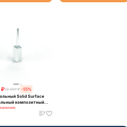
₽
-55%
30 680
₽
ольный Solid Surface
альный композитный
 наличии
л) Sonia 154265