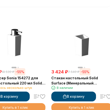
₽
3 424
₽
-55%
-55%
19 530
₽
7 540
₽
ер Sonia 154272 для
Стакан настольный Solid
стольный 220 мл Solid
Surface (Минеральный
ось несколько штук
В наличии
 (Минеральный
композитный материал) Sonia
итный материал)
154289
В корзину
В корзину
Купить в 1 клик
Купить в 1 клик