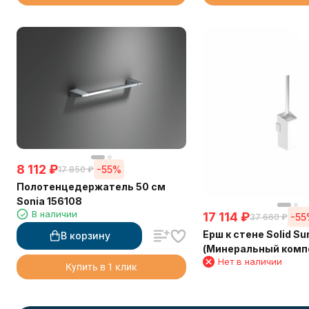
8 112
₽
-55%
17 850
₽
Полотенцедержатель 50 см
Sonia 156108
В наличии
17 114
₽
-5
37 660
₽
Ерш к стене Solid Su
В корзину
(Минеральный комп
Нет в наличии
материал) Sonia 15
Купить в 1 клик