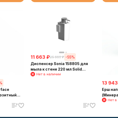
11 663
₽
-55%
25 660
₽
Диспенсер Sonia 158805 для
мыла к стене 220 мл Solid
Нет в наличии
Surface (Минеральный
композитный материал)
13 943
5%
rface
Ерш нап
озитный
(Минер
Нет в
8799
материа