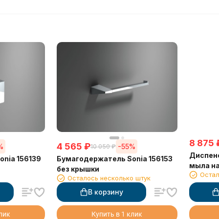
8 875
4 565
₽
%
-55%
10 050
₽
Диспенс
nia 156139
Бумагодержатель Sonia 156153
мыла на
без крышки
Остал
Surface
Осталось несколько штук
композ
В корзину
клик
Купить в 1 клик