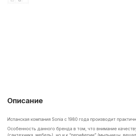
Описание
Испанская компания Sonia с 1980 года производит практич
Особенность данного бренда в том, что внимание качеств
(сантехника, мебель), но и к “периферии” (мыльницы, вешал