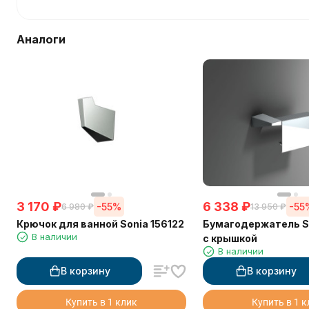
Аналоги
3 170
₽
6 338
₽
-55%
-55
6 980
₽
13 950
₽
Крючок для ванной Sonia 156122
Бумагодержатель So
В наличии
с крышкой
В наличии
В корзину
В корзину
Купить в 1 клик
Купить в 1 