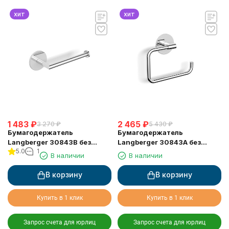
хит
хит
1 483
₽
2 465
₽
3 270
₽
5 430
₽
Бумагодержатель
Бумагодержатель
Langberger 30843B без
Langberger 30843A без
5.0
1
крышки на клейкой основе
крышки на клейкой основе
В наличии
В наличии
3М
3М
В корзину
В корзину
Купить в 1 клик
Купить в 1 клик
Запрос счета для юрлиц
Запрос счета для юрлиц