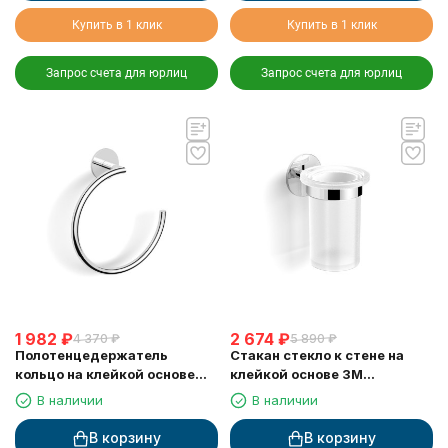
Купить в 1 клик
Купить в 1 клик
Запрос счета для юрлиц
Запрос счета для юрлиц
1 982
₽
2 674
₽
4 370
₽
5 890
₽
Полотенцедержатель
Стакан стекло к стене на
кольцо на клейкой основе
клейкой основе 3М
3М LANGBERGER 30838A
LANGBERGER 30811A
В наличии
В наличии
В корзину
В корзину