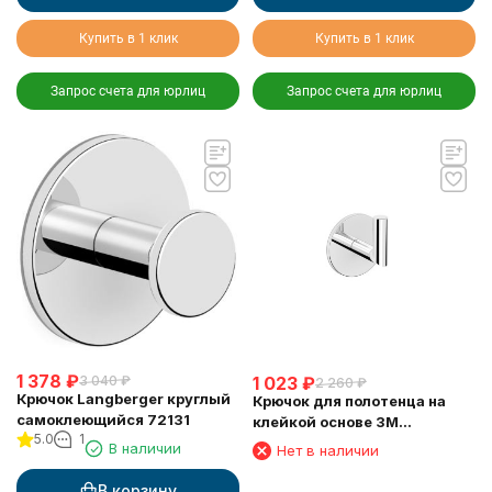
Купить в 1 клик
Купить в 1 клик
Запрос счета для юрлиц
Запрос счета для юрлиц
1 378
₽
1 023
₽
3 040
₽
2 260
₽
Крючок Langberger круглый
Крючок для полотенца на
самоклеющийся 72131
клейкой основе 3М
5.0
1
LANGBERGER 30831A
В наличии
Нет в наличии
В корзину