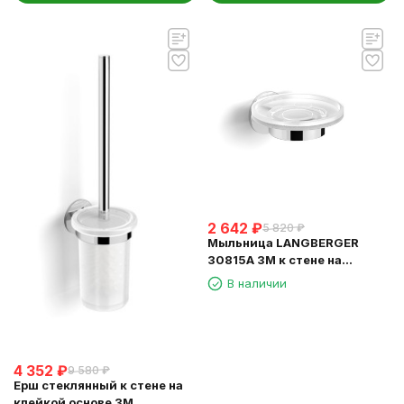
2 642
₽
5 820
₽
Мыльница LANGBERGER
30815A 3М к стене на
клейкой основе стекло
В наличии
4 352
₽
9 580
₽
Ерш стеклянный к стене на
клейкой основе 3М