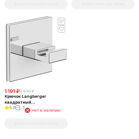
Запрос счета для юрлиц
Запрос счета для юрлиц
1 191
₽
2 630
₽
Крючок Langberger
квадратный
5.0
7
самоклеющийся 71131
Нет в наличии
Запрос счета для юрлиц