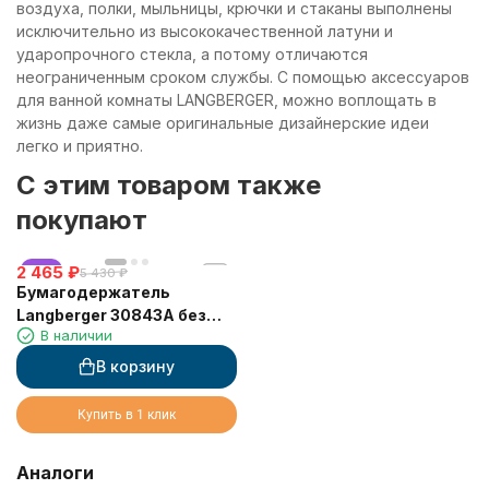
воздуха, полки, мыльницы, крючки и стаканы выполнены
исключительно из высококачественной латуни и
ударопрочного стекла, а потому отличаются
неограниченным сроком службы. С помощью аксессуаров
для ванной комнаты LANGBERGER, можно воплощать в
жизнь даже самые оригинальные дизайнерские идеи
легко и приятно.
C этим товаром также
покупают
2 465
хит
₽
5 430
₽
Бумагодержатель
Langberger 30843A без
В наличии
крышки на клейкой основе
3М
В корзину
Купить в 1 клик
Аналоги