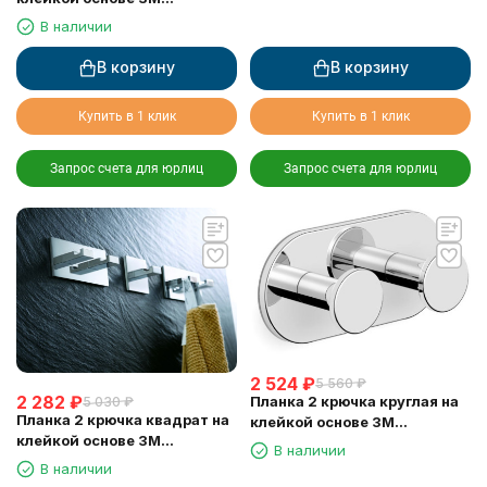
LANGBERGER 30825A
В наличии
В корзину
В корзину
Купить в 1 клик
Купить в 1 клик
Запрос счета для юрлиц
Запрос счета для юрлиц
2 524
₽
5 560
₽
2 282
₽
Планка 2 крючка круглая на
5 030
₽
Планка 2 крючка квадрат на
клейкой основе 3М
клейкой основе 3М
LANGBERGER 72132
В наличии
LANGBERGER 71132
В наличии