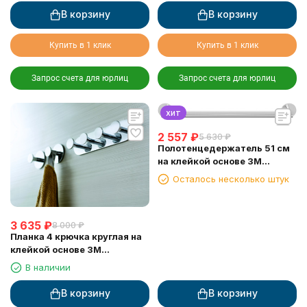
В корзину
В корзину
Купить в 1 клик
Купить в 1 клик
Запрос счета для юрлиц
Запрос счета для юрлиц
хит
2 557
₽
5 630
₽
Полотенцедержатель 51 см
на клейкой основе 3М
LANGBERGER 30801D
Осталось несколько штук
3 635
₽
8 000
₽
Планка 4 крючка круглая на
клейкой основе 3М
LANGBERGER 72134
В наличии
В корзину
В корзину