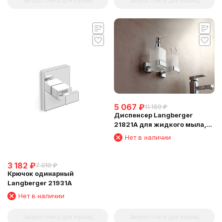
Запрос счета для юрлиц
Запрос счета для юрлиц
5 067
₽
11 150
₽
Диспенсер Langberger
21821A для жидкого мыла,
стеклянный, к стене,
Нет в наличии
квадратный
3 182
₽
7 010
₽
Крючок одинарный
Langberger 21931A
Нет в наличии
Запрос счета для юрлиц
Запрос счета для юрлиц