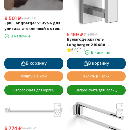
9 501
₽
20 910
₽
Ерш Langberger 21825A для
унитаза стеклянный к стене
5 169
₽
квадратный
11 380
₽
В наличии
Бумагодержатель
Langberger 21948A
5.0
1
туалетной бумаги
В наличии
вертикальный
В корзину
В корзину
Купить в 1 клик
Купить в 1 клик
Запрос счета для юрлиц
Запрос счета для юрлиц
6 774
₽
14 910
₽