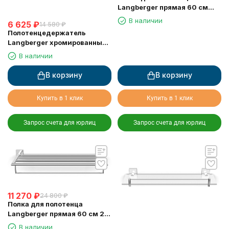
Langberger прямая 60 см
11303A
В наличии
6 625
₽
14 580
₽
Полотенцедержатель
Langberger хромированный
к стене двойной 60 см
В наличии
11802A
В корзину
В корзину
Купить в 1 клик
Купить в 1 клик
Запрос счета для юрлиц
Запрос счета для юрлиц
11 270
₽
24 800
₽
Полка для полотенца
Langberger прямая 60 см 2-х
этажная 11803B
В наличии