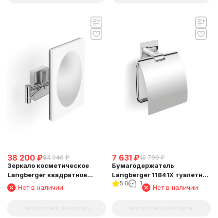
38 200
₽
7 631
₽
84 040
₽
16 790
₽
Зеркало косметическое
Бумагодержатель
Langberger квадратное
Langberger 11841X туалетной
5.0
1
поворотное с подсветкой
бумаги с крышкой
Нет в наличии
Нет в наличии
73485
Запрос счета для юрлиц
Запрос счета для юрлиц