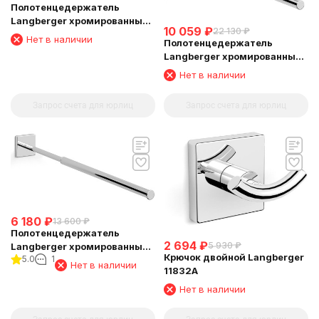
Полотенцедержатель
Langberger хромированный
10 059
₽
22 130
₽
к стене одинарный 65 см
Нет в наличии
Полотенцедержатель
11801A
Langberger хромированный
к стене двойной поворотный
Нет в наличии
11808E
Запрос счета для юрлиц
Запрос счета для юрлиц
6 180
₽
13 600
₽
Полотенцедержатель
2 694
₽
5 930
₽
Langberger хромированный
Крючок двойной Langberger
5.0
1
к стене телескопический
Нет в наличии
11832A
33-53 см 11809A
Нет в наличии