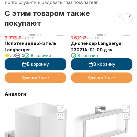
долго служить и радовать глаз покупателя.
C этим товаром также
покупают
3 713
₽
1 621
₽
8 170
₽
3 570
₽
Полотенцедержатель
Диспенсер Langberger
Langberger
23021A-01-00 для
5.0
2
В наличии
В наличии
хромированный к стене
жидкого мыла
"квадрат" 21838A
стеклянный круглый
В корзину
В корзину
Купить в 1 клик
Купить в 1 клик
Аналоги