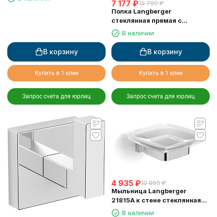
7 177
₽
15 790
₽
Полка Langberger
стеклянная прямая с
ограничителем 60 см 11851A
В наличии
В корзину
В корзину
Купить в 1 клик
Купить в 1 клик
Запрос счета для юрлиц
Запрос счета для юрлиц
4 935
₽
10 860
₽
Мыльница Langberger
21815A к стене стеклянная
квадратная
В наличии