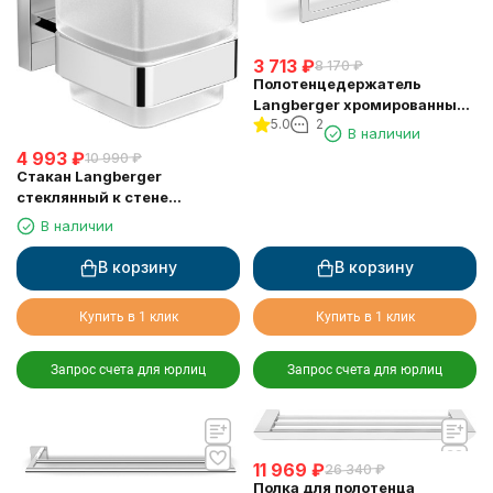
3 713
₽
8 170
₽
Полотенцедержатель
Langberger хромированный
5.0
2
к стене "квадрат" 21838A
В наличии
4 993
₽
10 990
₽
Стакан Langberger
стеклянный к стене
квадратный 21811A
В наличии
В корзину
В корзину
Купить в 1 клик
Купить в 1 клик
Запрос счета для юрлиц
Запрос счета для юрлиц
11 969
₽
26 340
₽
Полка для полотенца