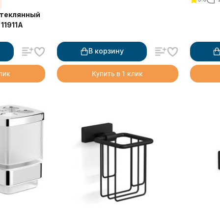
11919A
стеклянный
11911A
В корзину
клик
Купить в 1 клик