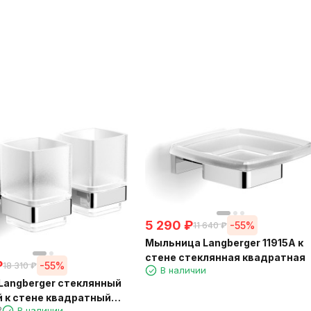
5 290
₽
-55%
11 640
₽
Мыльница Langberger 11915A к
стене стеклянная квадратная
₽
-55%
18 310
₽
В наличии
Langberger стеклянный
 к стене квадратный
2
В наличии