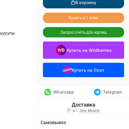
В корзину
Купить в 1 клик
Запрос счета для юрлиц
 шурупы
Купить на Wildberries
Купить на Ozon
Whatsapp
Telegram
в г.
Эль-Монте
Самовывоз