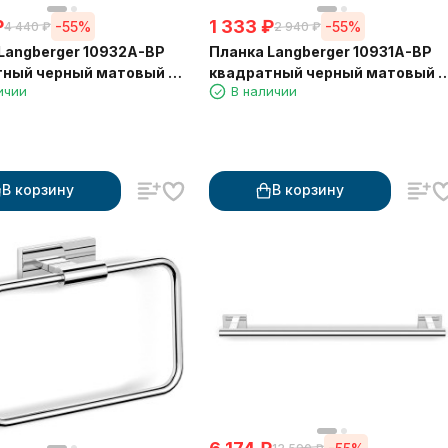
₽
1 333
₽
-55%
-55%
4 440
₽
2 940
₽
Планка Langberger 10931A-BP
ный черный матовый 2
квадратный черный матовый 1
ичии
В наличии
крючок
В корзину
В корзину