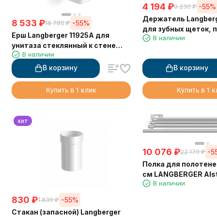
4 194
₽
-55%
9 230
₽
Держатель Langberg
8 533
₽
-55%
18 780
₽
для зубных щеток, 
Ерш Langberger 11925A для
В наличии
стеклянный стакан
унитаза стеклянный к стене
В наличии
квадратный
В корзину
В корзину
Купить в 1 клик
Купить в 1 
хит
10 076
₽
-5
22 170
₽
Полка для полотене
см LANGBERGER Alst
В наличии
830
₽
-55%
1 830
₽
Стакан (запасной) Langberger