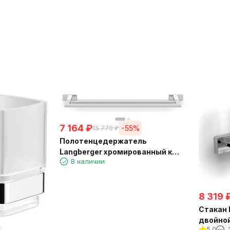
7 164
₽
-55%
15 770
₽
Полотенцедержатель
Langberger хромированный к
В наличии
стене двойной 60 см 11902A
8 319
Стакан 
двойной
5.0