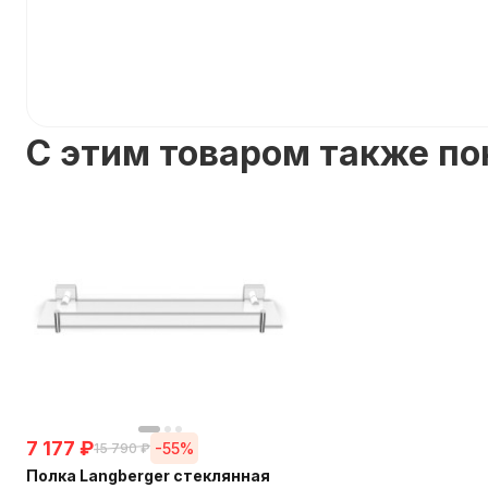
C этим товаром также п
7 177
₽
-55%
15 790
₽
Полка Langberger стеклянная