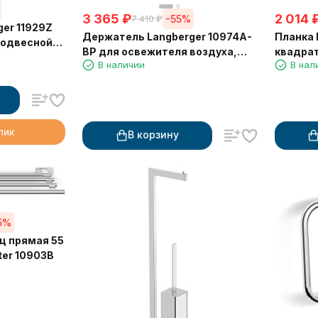
3 365
₽
2 014
-55%
7 410
₽
er 11929Z
Держатель Langberger 10974A-
Планка Langberger 10932A-BP
подвесной
BP для освежителя воздуха,
квадрат
В наличии
В нал
черный матовый
крючка
клик
В корзину
5%
ц прямая 55
er 10903B