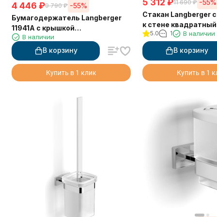
5 312
₽
-55%
11 690
₽
4 446
₽
-55%
9 790
₽
Стакан Langberger 
Бумагодержатель Langberger
к стене квадратный 
11941A с крышкой
5.0
1
В наличии
В наличии
горизонтальный
В корзину
В корзину
Купить в 1 клик
Купить в 1 