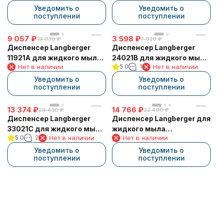
квадратный
квадратный
Уведомить о
Уведомить о
поступлении
поступлении
9 057
₽
3 598
₽
19 930
₽
7 920
₽
Диспенсер Langberger
Диспенсер Langberger
11921A для жидкого мыла,
24021B для жидкого мыла
Нет в наличии
5.0
1
Нет в наличии
стеклянный, к стене,
хромированный к стене
квадратный
круглый
Уведомить о
Уведомить о
поступлении
поступлении
13 374
₽
14 766
₽
29 430
₽
32 490
₽
Диспенсер Langberger
Диспенсер Langberger для
33021С для жидкого мыла
жидкого мыла
5.0
2
Нет в наличии
Нет в наличии
стеклянный к стене
стеклянный к стене
круглый с пластиковой
квадратный с
Уведомить о
Уведомить о
поступлении
поступлении
колбой
пластиковой колбой
35021B