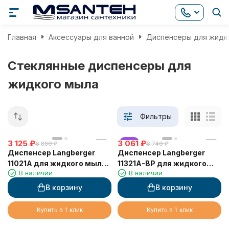
Главная
Аксессуары для ванной
Диспенсеры для жидк
Стеклянные диспенсеры для
жидкого мыла
Фильтры
3 125
₽
3 061
хит
₽
6 880
₽
6 740
₽
Диспенсер Langberger
Диспенсер Langberger
11021A для жидкого мыла
11321A-BP для жидкого
В наличии
В наличии
стеклянный к стене
мыла черный стеклянный
круглый
к стене квадратный
В корзину
В корзину
Купить в 1 клик
Купить в 1 клик