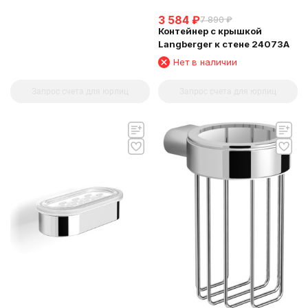
3 584
₽
7 890
₽
Контейнер с крышкой
Langberger к стене 24073A
Нет в наличии
Запрос счета для юрлиц
Запрос счета для юрлиц