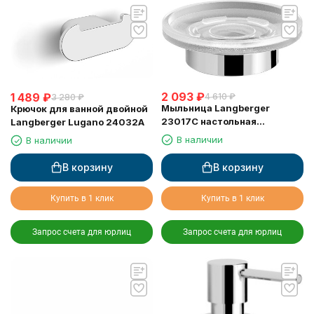
2 093
₽
1 489
₽
4 610
₽
3 280
₽
Мыльница Langberger
Крючок для ванной двойной
23017C настольная
Langberger Lugano 24032A
стеклянная матовая круглая
В наличии
В наличии
В корзину
В корзину
Купить в 1 клик
Купить в 1 клик
Запрос счета для юрлиц
Запрос счета для юрлиц