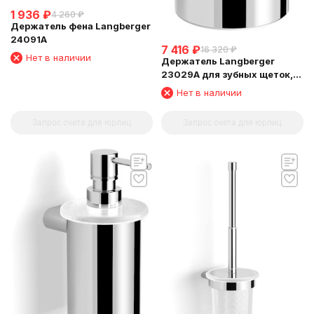
1 936
₽
4 260
₽
Держатель фена Langberger
24091A
7 416
₽
16 320
₽
Нет в наличии
Держатель Langberger
23029A для зубных щеток,
стеклянный стакан,
Нет в наличии
настольный
Запрос счета для юрлиц
Запрос счета для юрлиц