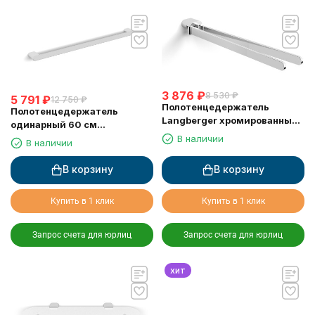
3 876
₽
8 530
₽
5 791
₽
12 750
₽
Полотенцедержатель
Полотенцедержатель
Langberger хромированный
одинарный 60 см
к стене поворотный двойной
LANGBERGER D24001B
В наличии
В наличии
24008A
В корзину
В корзину
Купить в 1 клик
Купить в 1 клик
Запрос счета для юрлиц
Запрос счета для юрлиц
хит