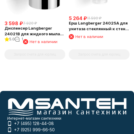
5 264
₽
11 590
₽
3 598
₽
Ерш Langberger 24025A для
7 920
₽
Диспенсер Langberger
унитаза стеклянный к стене
24021B для жидкого мыла
круглый
Нет в наличии
5.0
1
хромированный к стене
Нет в наличии
круглый
Запрос счета для юрлиц
Запрос счета для юрлиц
Интернет-магазин сантехники
+7 (495) 128-44-08
+7 (925) 999-66-50