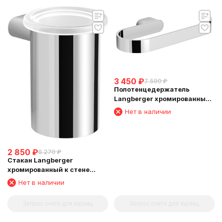
3 450
₽
7 590
₽
Полотенцедержатель
Langberger хромированный
к стене "полуовал" 24038A
Нет в наличии
2 850
₽
6 270
₽
Стакан Langberger
хромированный к стене
круглый 24011B
Нет в наличии
Запрос счета для юрлиц
Запрос счета для юрлиц