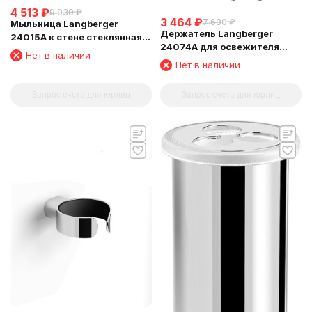
4 513
₽
9 930
₽
3 464
₽
7 630
₽
Мыльница Langberger
Держатель Langberger
24015A к стене стеклянная
24074A для освежителя
овальная
Нет в наличии
воздуха
Нет в наличии
Запрос счета для юрлиц
Запрос счета для юрлиц