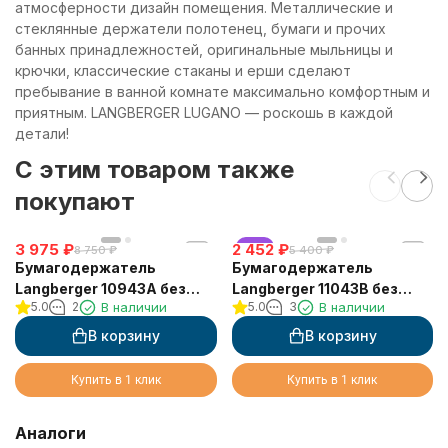
атмосферности дизайн помещения. Металлические и
стеклянные держатели полотенец, бумаги и прочих
банных принадлежностей, оригинальные мыльницы и
крючки, классические стаканы и ерши сделают
пребывание в ванной комнате максимально комфортным и
приятным. LANGBERGER LUGANO — роскошь в каждой
детали!
C этим товаром также
покупают
3 975
₽
2 452
хит
₽
8 750
₽
5 400
₽
Бумагодержатель
Бумагодержатель
Langberger 10943A без
Langberger 11043B без
5.0
2
В наличии
5.0
3
В наличии
крышки квадратный
крышки выдвижной
В корзину
В корзину
Купить в 1 клик
Купить в 1 клик
Аналоги