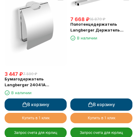
7 668
₽
16 870
₽
Полотенцедержатель
Langberger Держатель
аксессуаров и полотенца 80
В наличии
см 24004C
3 447
₽
7 590
₽
Бумагодержатель
Langberger 24041A
туалетной бумаги с
В наличии
крышкой
В корзину
В корзину
Купить в 1 клик
Купить в 1 клик
Запрос счета для юрлиц
Запрос счета для юрлиц