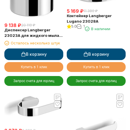
5 169
₽
11 380
₽
Контейнер Langberger
Lugano 23028A
9 138
₽
20 110
₽
5.0
1
В наличии
Диспенсер Langberger
23023A для жидкого мыла
стеклянный настольный
Осталось несколько штук
круглый
В корзину
В корзину
Купить в 1 клик
Купить в 1 клик
Запрос счета для юрлиц
Запрос счета для юрлиц