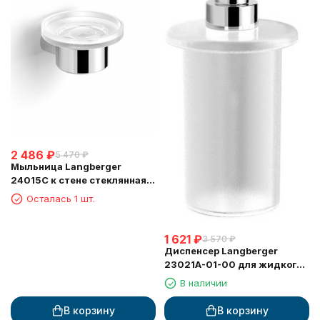
2 486
₽
5 470
₽
Мыльница Langberger
24015C к стене стеклянная
круглая
Осталась 1 шт.
1 621
₽
3 570
₽
Диспенсер Langberger
23021A-01-00 для жидкого
мыла стеклянный круглый
В наличии
В корзину
В корзину