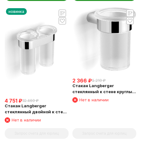
новинка
2 366
₽
5 210
₽
Стакан Langberger
стеклянный к стене круглый
24011A
Нет в наличии
4 751
₽
10 460
₽
Стакан Langberger
стеклянный двойной к стене
круглый 24019A
Нет в наличии
Запрос счета для юрлиц
Запрос счета для юрлиц