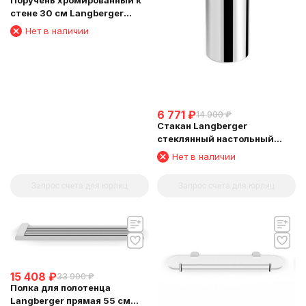
Поручень хромированный к
стене 30 см Langberger
24056A
Нет в наличии
6 771
₽
14 900
₽
Стакан Langberger
стеклянный настольный
круглый матовый 23013A
Нет в наличии
Запрос счета для юрлиц
Запрос счета для юрлиц
15 408
₽
33 900
₽
Полка для полотенца
Langberger прямая 55 см