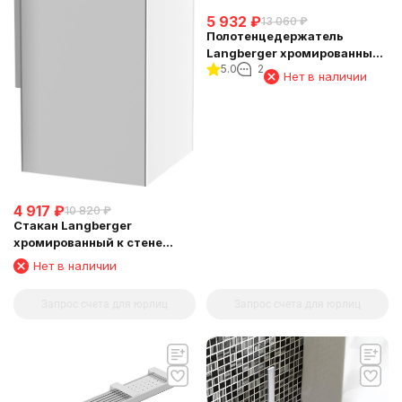
5 932
₽
13 060
₽
Полотенцедержатель
Langberger хромированный
5.0
2
к стене "полуовал" 11338A
Нет в наличии
4 917
₽
10 820
₽
Стакан Langberger
хромированный к стене
квадратный 30011A
Нет в наличии
Запрос счета для юрлиц
Запрос счета для юрлиц