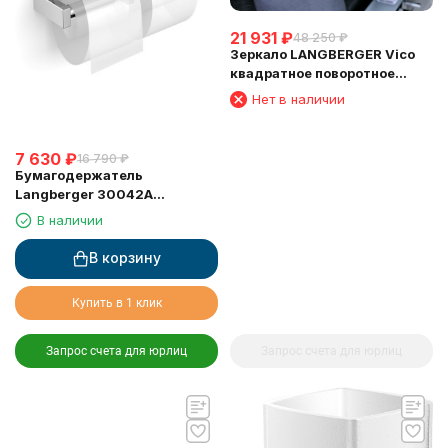
21 931
₽
48 250
₽
Зеркало LANGBERGER Vico
квадратное поворотное
косметическое 5 кратное
Нет в наличии
увеличение (75485)
7 630
₽
16 790
₽
Бумагодержатель
Langberger 30042A
туалетной бумаги с
В наличии
крышкой двойной
В корзину
Купить в 1 клик
Запрос счета для юрлиц
Запрос счета для юрлиц