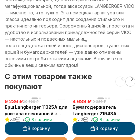
мегафункциональной, тогда аксессуары LANGBERGER VICO
— именно то, что нужно. Эта немецкая гарнитура элит
класса идеально подходит для создания стильного и
практичного интерьера. Современный дизайн, простота и
удобство в использовании принадлежностей серии VICO
— настольных и подвесных мыльниц,
полотенцедержателей и полк, диспенсеров, туалетных
ершей и бумагодержателей — уже давно отмечены
высокими потребительскими оценками. Взгляните на
обычные вещи свежим взглядом!
C этим товаром также
покупают
9 236
₽
4 689
₽
20 320
₽
10 320
₽
Ерш Langberger 11325A для
Бумагодержатель
унитаза стеклянный к
Langberger 21943A
5.0
2
В наличии
5.0
3
В наличии
стене квадратный
туалетной бумаги без
крышки квадратный
В корзину
В корзину