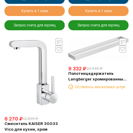
Купить в 1 клик
Купить в 1 клик
Запрос счета для юрлиц
Запрос счета для юрлиц
9 332
₽
20 540
₽
Полотенцедержатель
Langberger хромированный
к стене одинарный 45 см
Осталось несколько штук
30001D
6 270
₽
13 800
₽
Смеситель KAISER 30033
Vico для кухни, хром