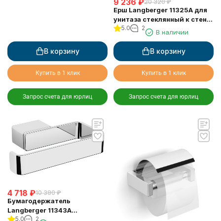
9 236
₽
20 320
₽
Ерш Langberger 11325A для
унитаза стеклянный к стене
5.0
2
квадратный
В наличии
В корзину
В корзину
Купить в 1 клик
Купить в 1 клик
Запрос счета для юрлиц
Запрос счета для юрлиц
4 718
₽
10 380
₽
Бумагодержатель
Langberger 11343A
5.0
2
туалетной бумаги без