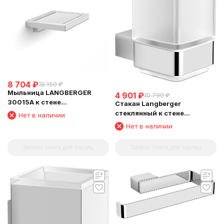
8 704
₽
19 150
₽
Мыльница LANGBERGER
4 901
₽
10 790
₽
30015A к стене
Стакан Langberger
хромированная (L&C)
стеклянный к стене
Нет в наличии
квадратный 11311A
Нет в наличии
Запрос счета для юрлиц
Запрос счета для юрлиц