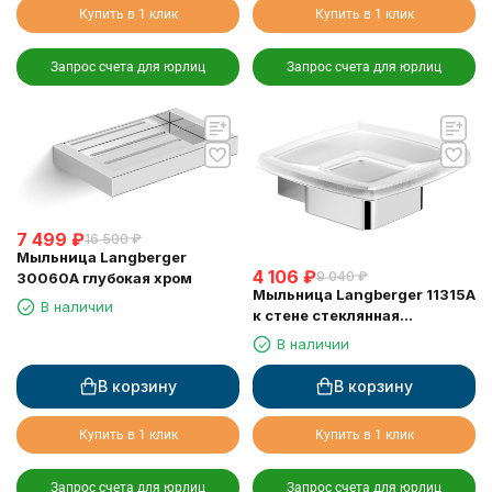
Купить в 1 клик
Купить в 1 клик
Запрос счета для юрлиц
Запрос счета для юрлиц
7 499
₽
16 500
₽
Мыльница Langberger
4 106
₽
9 040
₽
30060A глубокая хром
Мыльница Langberger 11315A
В наличии
к стене стеклянная
квадратная
В наличии
В корзину
В корзину
Купить в 1 клик
Купить в 1 клик
Запрос счета для юрлиц
Запрос счета для юрлиц