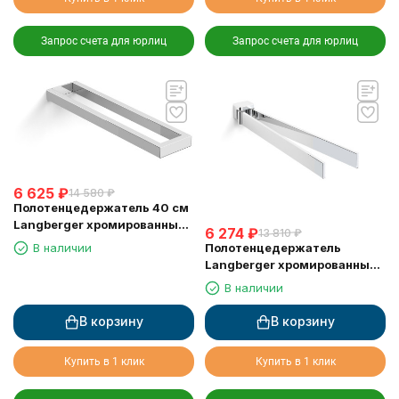
Запрос счета для юрлиц
Запрос счета для юрлиц
6 625
₽
14 580
₽
Полотенцедержатель 40 см
Langberger хромированный
6 274
₽
13 810
₽
к стене двойной 30008A
Полотенцедержатель
В наличии
Langberger хромированный
к стене двойной поворотный
В наличии
11308A
В корзину
В корзину
Купить в 1 клик
Купить в 1 клик