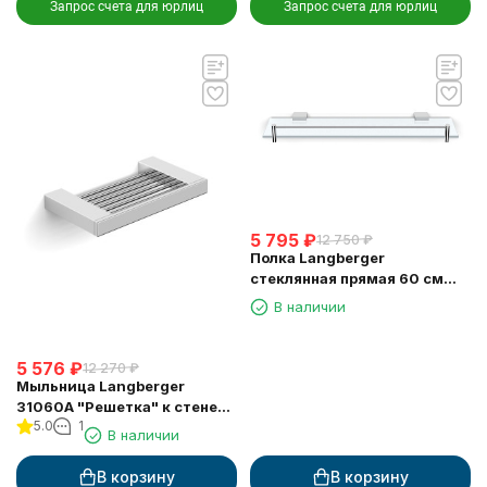
Запрос счета для юрлиц
Запрос счета для юрлиц
5 795
₽
12 750
₽
Полка Langberger
стеклянная прямая 60 см
11351E
В наличии
5 576
₽
12 270
₽
Мыльница Langberger
31060A "Решетка" к стене
5.0
1
хромированная
В наличии
В корзину
В корзину