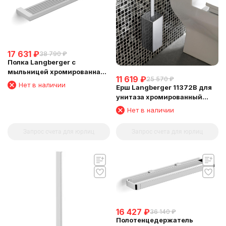
17 631
₽
38 790
₽
Полка Langberger с
мыльницей хромированная
11 619
₽
25 570
₽
универсальная к стене 52 см
Нет в наличии
Ерш Langberger 11372B для
(решетка+решетка) 31060E
унитаза хромированный
квадратный к стене
Нет в наличии
Запрос счета для юрлиц
Запрос счета для юрлиц
16 427
₽
36 140
₽
Полотенцедержатель