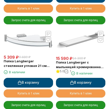
Купить в 1 клик
Купить в 1 клик
Запрос счета для юрлиц
Запрос счета для юрлиц
5 309
₽
11 680
₽
15 590
₽
34 300
₽
Полка Langberger
Полка Langberger с
стеклянная угловая 21 см
мыльницей хромированная
11351F
5.0
1
универсальная к стене 52 см
В наличии
В наличии
31060C
В корзину
В корзину
Купить в 1 клик
Купить в 1 клик
Запрос счета для юрлиц
Запрос счета для юрлиц