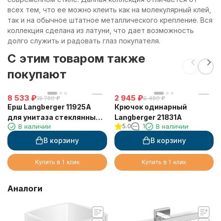
всех тем, что ее можно клеить как на молекулярный клей,
так и на обычное штатное металлического крепление. Вся
коллекция сделана из латуни, что дает возможность
долго служить и радовать глаз покупателя.
C этим товаром также
покупают
8 533
₽
2 945
₽
18 780
₽
6 480
₽
Ерш Langberger 11925A
Крючок одинарный
для унитаза стеклянный к
Langberger 21831A
В наличии
5.0
1
В наличии
стене квадратный
В корзину
В корзину
Купить в 1 клик
Купить в 1 клик
Аналоги