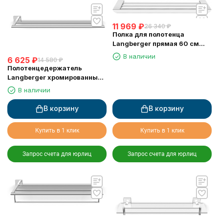
11 969
₽
26 340
₽
Полка для полотенца
Langberger прямая 60 см
11303A
В наличии
6 625
₽
14 580
₽
Полотенцедержатель
Langberger хромированный
к стене двойной 60 см
В наличии
11802A
В корзину
В корзину
Купить в 1 клик
Купить в 1 клик
Запрос счета для юрлиц
Запрос счета для юрлиц