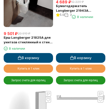
4 689
₽
10 320
₽
Бумагодержатель
Langberger 21943A
5.0
3
туалетной бумаги без
В наличии
крышки квадратный
9 501
₽
20 910
₽
Ерш Langberger 21825A для
унитаза стеклянный к стене
квадратный
В наличии
В корзину
В корзину
Купить в 1 клик
Купить в 1 клик
Запрос счета для юрлиц
Запрос счета для юрлиц