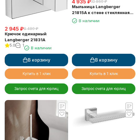
4 935
₽
10 860
₽
Мыльница Langberger
21815A к стене стеклянная
квадратная
В наличии
2 945
₽
6 480
₽
Крючок одинарный
Langberger 21831A
5.0
1
В наличии
В корзину
В корзину
Купить в 1 клик
Купить в 1 клик
Запрос счета для юрлиц
Запрос счета для юрлиц