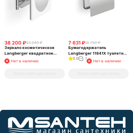
38 200
₽
7 631
₽
84 040
₽
16 790
₽
Зеркало косметическое
Бумагодержатель
Langberger квадратное
Langberger 11841X туалетной
5.0
1
поворотное с подсветкой
бумаги с крышкой
Нет в наличии
Нет в наличии
73485
Запрос счета для юрлиц
Запрос счета для юрлиц