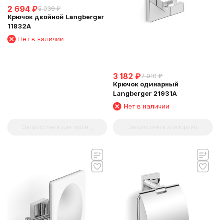
2 694
₽
5 930
₽
Крючок двойной Langberger
11832A
Нет в наличии
3 182
₽
7 010
₽
Крючок одинарный
Langberger 21931A
Нет в наличии
Запрос счета для юрлиц
Запрос счета для юрлиц