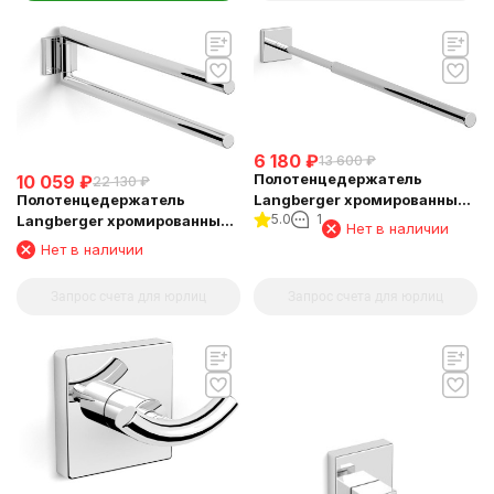
6 180
₽
13 600
₽
Полотенцедержатель
10 059
₽
22 130
₽
Langberger хромированный
Полотенцедержатель
5.0
1
к стене телескопический
Langberger хромированный
Нет в наличии
33-53 см 11809A
к стене двойной поворотный
Нет в наличии
11808E
Запрос счета для юрлиц
Запрос счета для юрлиц