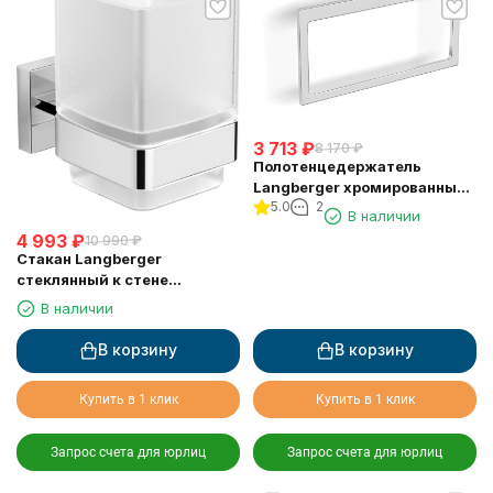
3 713
₽
8 170
₽
Полотенцедержатель
Langberger хромированный
5.0
2
к стене "квадрат" 21838A
В наличии
4 993
₽
10 990
₽
Стакан Langberger
стеклянный к стене
квадратный 21811A
В наличии
В корзину
В корзину
Купить в 1 клик
Купить в 1 клик
Запрос счета для юрлиц
Запрос счета для юрлиц