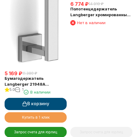
6 774
₽
14 910
₽
Полотенцедержатель
Langberger хромированный
к стене одинарный 65 см
Нет в наличии
11801A
5 169
₽
11 380
₽
Бумагодержатель
Langberger 21948A
5.0
1
туалетной бумаги
В наличии
вертикальный
В корзину
Купить в 1 клик
Запрос счета для юрлиц
Запрос счета для юрлиц