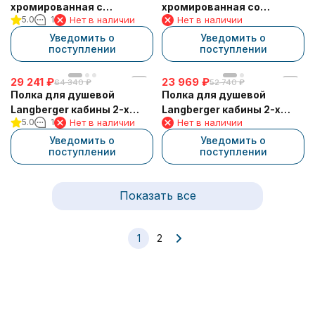
хромированная с
хромированная со
5.0
1
Нет в наличии
Нет в наличии
резиновым покрытием
стеклом квадратная к
anti-slip 38051F
стене 60 см 36051A
Уведомить о
Уведомить о
поступлении
поступлении
29 241
₽
23 969
₽
64 340
₽
52 740
₽
Полка для душевой
Полка для душевой
Langberger кабины 2-х
Langberger кабины 2-х
5.0
1
Нет в наличии
Нет в наличии
этажная 70164
этажная с плоским
бортом 70264
Уведомить о
Уведомить о
поступлении
поступлении
Показать все
1
2