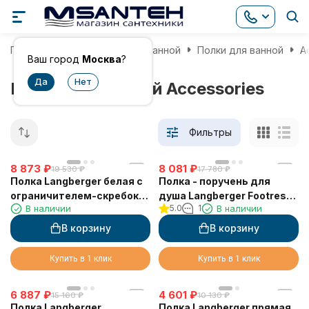
Главная
Аксессуары для ванной
Полки для ванной
A
Ваш город
Москва
?
Полки для ванной Accessories
Фильтры
8 873
₽
8 081
₽
19 530
₽
17 780
₽
Полка Langberger белая с
Полка - поручень для
ограничителем-скребок
душа Langberger Footrest
В наличии
5.0
1
В наличии
73351-WH
72155
В корзину
В корзину
Купить в 1 клик
Купить в 1 клик
6 887
₽
4 601
₽
15 160
₽
10 130
₽
Полка Langberger
Полка Langberger прямая