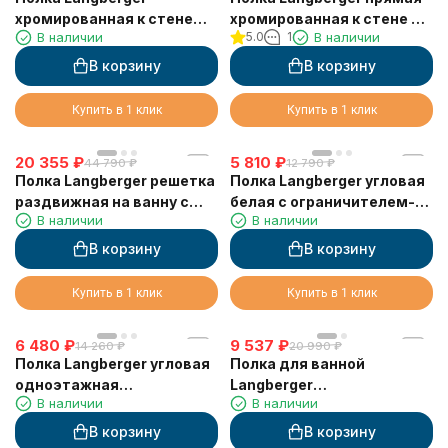
хромированная к стене
хромированная к стене с
В наличии
5.0
1
В наличии
одноэтажная 72560
двумя крючками
одноэтажная 10860M
В корзину
В корзину
Купить в 1 клик
Купить в 1 клик
20 355
₽
5 810
₽
44 790
₽
12 790
₽
Полка Langberger решетка
Полка Langberger угловая
раздвижная на ванну с
белая с ограничителем-
В наличии
В наличии
резиновыми
скребок 73451-WH
протекторами 79260
В корзину
В корзину
Купить в 1 клик
Купить в 1 клик
6 480
₽
9 537
₽
14 260
₽
20 990
₽
Полка Langberger угловая
Полка для ванной
одноэтажная
Langberger
В наличии
В наличии
хромированная 75260
хромированная к стене 2-
х этажная 10860I
В корзину
В корзину