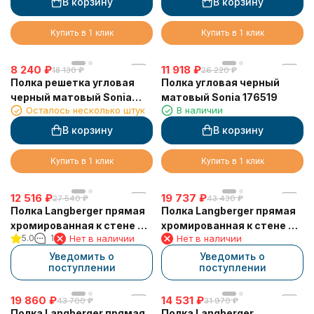
В корзину
В корзину
Купить в 1 клик
Купить в 1 клик
8 240
₽
11 918
₽
18 130
₽
26 220
₽
Полка решетка угловая
Полка угловая черный
черный матовый Sonia
матовый Sonia 176519
Осталось несколько штук
В наличии
182855
В корзину
В корзину
Купить в 1 клик
Купить в 1 клик
12 516
₽
19 737
₽
27 540
₽
43 430
₽
Полка Langberger прямая
Полка Langberger прямая
хромированная к стене 2-
хромированная к стене 2-
5.0
1
Нет в наличии
Нет в наличии
х этажная 10860H
х этажная 70162
Уведомить о
Уведомить о
поступлении
поступлении
19 860
₽
14 531
₽
43 700
₽
31 970
₽
Полка Langberger прямая
Полка Langberger