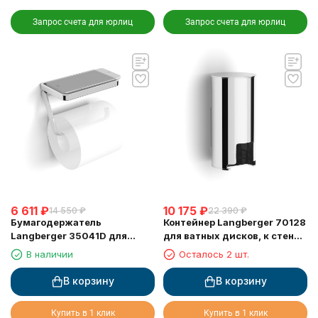
Запрос счета для юрлиц
Запрос счета для юрлиц
6 611
₽
10 175
₽
14 550
₽
22 390
₽
Бумагодержатель
Контейнер Langberger 70128
Langberger 35041D для
для ватных дисков, к стене,
туалетной бумаги с
хром
В наличии
Осталось 2 шт.
прорезиненной полкой хром
В корзину
В корзину
Купить в 1 клик
Купить в 1 клик