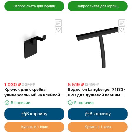
Запрос счета для юрлиц
Запрос счета для юрлиц
1 030
₽
5 519
₽
2 270
₽
12 150
₽
Крючок для скребка
Водосгон Langberger 71183-
универсальный на клейкой
BPC для душевой кабины
основе LANGBERGER 75183-
черный
В наличии
В наличии
10-00-BPC черный
В корзину
В корзину
Купить в 1 клик
Купить в 1 клик