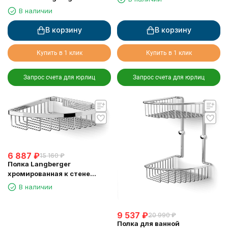
резиновым покрытием anti-
В наличии
slip
В корзину
В корзину
Купить в 1 клик
Купить в 1 клик
Запрос счета для юрлиц
Запрос счета для юрлиц
6 887
₽
15 160
₽
Полка Langberger
хромированная к стене
одноэтажная 72560
В наличии
9 537
₽
20 990
₽
Полка для ванной