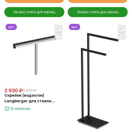
Запрос счета для юрлиц
Запрос счета для юрлиц
хит
хит
2 930
₽
6 450
₽
Скребок (водосгон)
Langberger для стекла
зеркала хром (74183)
В наличии