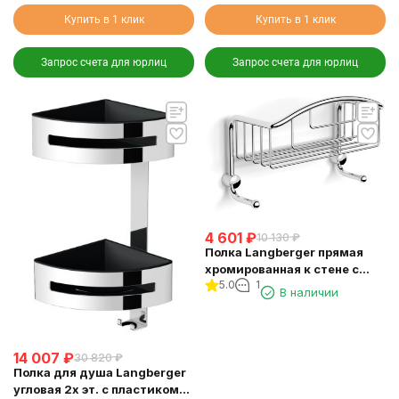
Купить в 1 клик
Купить в 1 клик
Запрос счета для юрлиц
Запрос счета для юрлиц
4 601
₽
10 130
₽
Полка Langberger прямая
хромированная к стене с
5.0
1
двумя крючками
В наличии
одноэтажная 10860M
14 007
₽
30 820
₽
Полка для душа Langberger
угловая 2х эт. с пластиком