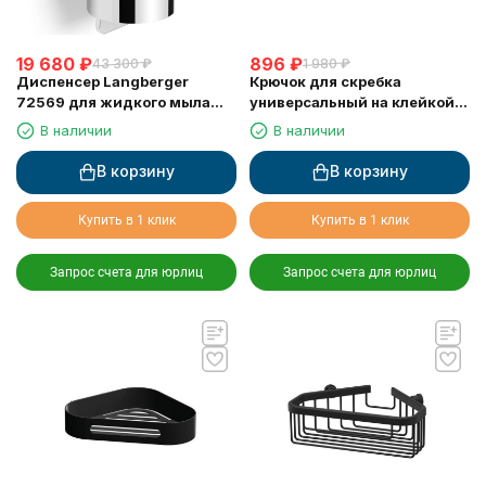
19 680
₽
896
₽
43 300
₽
1 980
₽
Диспенсер Langberger
Крючок для скребка
72569 для жидкого мыла
универсальный на клейкой
хромированный к стене
основе LANGBERGER 75183-
В наличии
В наличии
круглый 300 мл
10-00
В корзину
В корзину
Купить в 1 клик
Купить в 1 клик
Запрос счета для юрлиц
Запрос счета для юрлиц