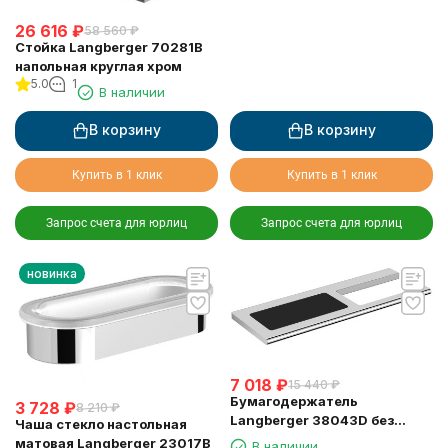
26 616
₽
58 560
₽
Стойка Langberger 70281B
напольная круглая хром
5.0
1
В наличии
В корзину
В корзину
Купить в 1 клик
Купить в 1 клик
Запрос счета для юрлиц
Запрос счета для юрлиц
новинка
7 018
₽
15 440
₽
Бумагодержатель
3 728
₽
8 210
₽
Langberger 38043D без
Чаша стекло настольная
крышки хром с полкой с
матовая Langberger 23017B
В наличии