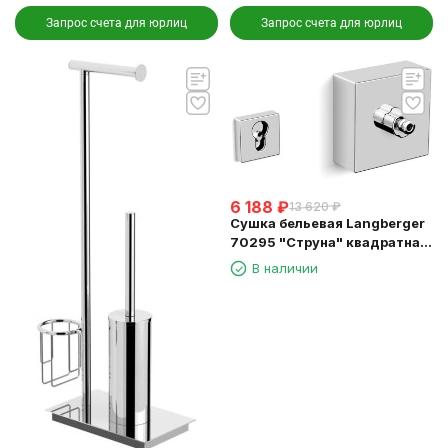
Запрос счета для юрлиц
Запрос счета для юрлиц
6 188
₽
13 620
₽
Сушка бельевая Langberger
70295 "Струна" квадратная
длина 2,5м.
В наличии