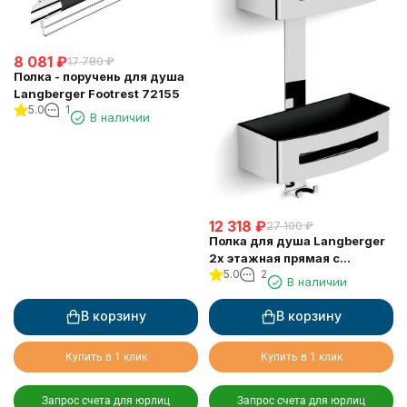
8 081
₽
17 780
₽
Полка - поручень для душа
Langberger Footrest 72155
5.0
1
В наличии
12 318
₽
27 100
₽
Полка для душа Langberger
2х этажная прямая с
5.0
2
пластиком 75762
В наличии
В корзину
В корзину
Купить в 1 клик
Купить в 1 клик
Запрос счета для юрлиц
Запрос счета для юрлиц