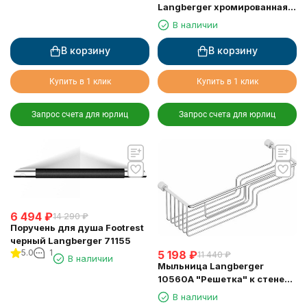
Langberger хромированная к
стене 2-х этажная 10860I
В наличии
В корзину
В корзину
Купить в 1 клик
Купить в 1 клик
Запрос счета для юрлиц
Запрос счета для юрлиц
6 494
₽
14 290
₽
Поручень для душа Footrest
черный Langberger 71155
5.0
1
5 198
₽
11 440
₽
В наличии
Мыльница Langberger
10560A "Решетка" к стене
двойная хромированная
В наличии