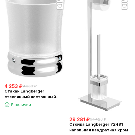
4 253
₽
9 360
₽
Стакан Langberger
стеклянный настольный
круглый "Swarovski" 22213A
В наличии
29 281
₽
64 420
₽
Стойка Langberger 72481
напольная квадратная хром