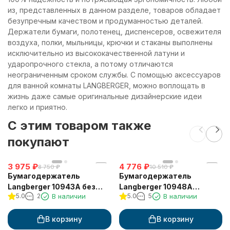
из, представленных в данном разделе, товаров обладает
безупречным качеством и продуманностью деталей.
Держатели бумаги, полотенец, диспенсеров, освежителя
воздуха, полки, мыльницы, крючки и стаканы выполнены
исключительно из высококачественной латуни и
ударопрочного стекла, а потому отличаются
неограниченным сроком службы. С помощью аксессуаров
для ванной комнаты LANGBERGER, можно воплощать в
жизнь даже самые оригинальные дизайнерские идеи
легко и приятно.
C этим товаром также
покупают
3 975
₽
4 776
₽
8 750
₽
10 510
₽
Бумагодержатель
Бумагодержатель
Langberger 10943A без
Langberger 10948A
5.0
2
В наличии
5.0
5
В наличии
крышки квадратный
туалетной бумаги
вертикальный
В корзину
В корзину