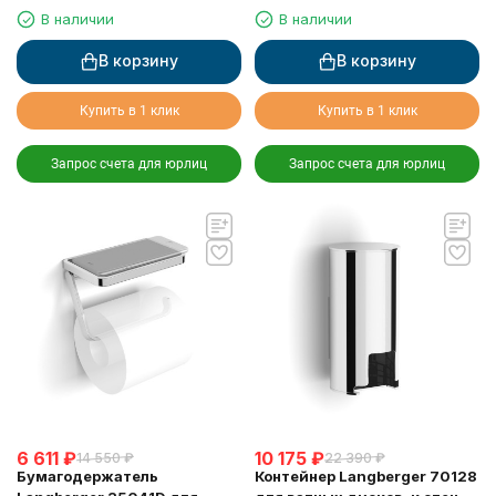
основе LANGBERGER 75183-
черный
В наличии
В наличии
10-00-BPC черный
В корзину
В корзину
Купить в 1 клик
Купить в 1 клик
Запрос счета для юрлиц
Запрос счета для юрлиц
6 611
₽
10 175
₽
14 550
₽
22 390
₽
Бумагодержатель
Контейнер Langberger 70128