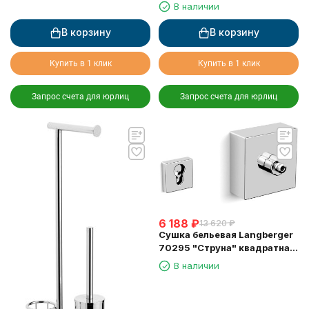
В наличии
В корзину
В корзину
Купить в 1 клик
Купить в 1 клик
Запрос счета для юрлиц
Запрос счета для юрлиц
6 188
₽
13 620
₽
Сушка бельевая Langberger
70295 "Струна" квадратная
длина 2,5м.
В наличии