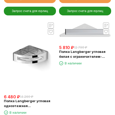
Запрос счета для юрлиц
Запрос счета для юрлиц
5 810
₽
12 790
₽
Полка Langberger угловая
белая с ограничителем-
скребок 73451-WH
В наличии
6 480
₽
14 260
₽
Полка Langberger угловая
одноэтажная
хромированная 75260
В наличии