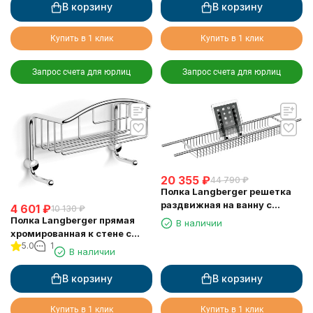
В корзину
В корзину
Купить в 1 клик
Купить в 1 клик
Запрос счета для юрлиц
Запрос счета для юрлиц
20 355
₽
44 790
₽
Полка Langberger решетка
раздвижная на ванну с
4 601
₽
10 130
₽
резиновыми протекторами
Полка Langberger прямая
В наличии
79260
хромированная к стене с
5.0
1
двумя крючками
В наличии
одноэтажная 10860M
В корзину
В корзину
Купить в 1 клик
Купить в 1 клик