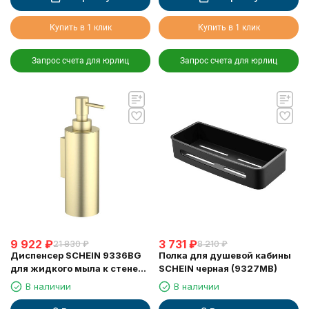
Купить в 1 клик
Купить в 1 клик
Запрос счета для юрлиц
Запрос счета для юрлиц
9 922
₽
3 731
₽
21 830
₽
8 210
₽
Диспенсер SCHEIN 9336BG
Полка для душевой кабины
для жидкого мыла к стене
SCHEIN черная (9327MB)
матовое золото
В наличии
В наличии