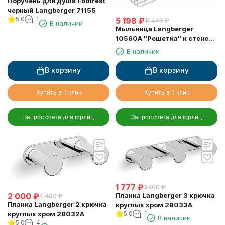
Поручень для душа Footrest
черный Langberger 71155
5.0
1
5 198
₽
11 440
₽
В наличии
Мыльница Langberger
10560A "Решетка" к стене
двойная хромированная
В наличии
В корзину
В корзину
Купить в 1 клик
Купить в 1 клик
Запрос счета для юрлиц
Запрос счета для юрлиц
1 777
₽
3 910
₽
2 000
₽
Планка Langberger 3 крючка
4 400
₽
Планка Langberger 2 крючка
круглых хром 28033A
круглых хром 28032A
5.0
1
В наличии
5.0
4