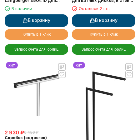
Langberger 35041D для
для ватных дисков, к стене,
туалетной бумаги с
хром
В наличии
Осталось 2 шт.
прорезиненной полкой хром
В корзину
В корзину
Купить в 1 клик
Купить в 1 клик
Запрос счета для юрлиц
Запрос счета для юрлиц
хит
хит
2 930
₽
6 450
₽
Скребок (водосгон)