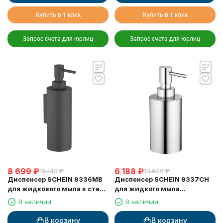
Купить в 1 клик
Купить в 1 клик
Запрос счета для юрлиц
Запрос счета для юрлиц
8 699
₽
6 188
₽
19 140
₽
13 620
₽
Диспенсер SCHEIN 9336MB
Диспенсер SCHEIN 9337CH
для жидкового мыла к стене
для жидкого мыла
черный
настольный хром
В наличии
В наличии
В корзину
В корзину