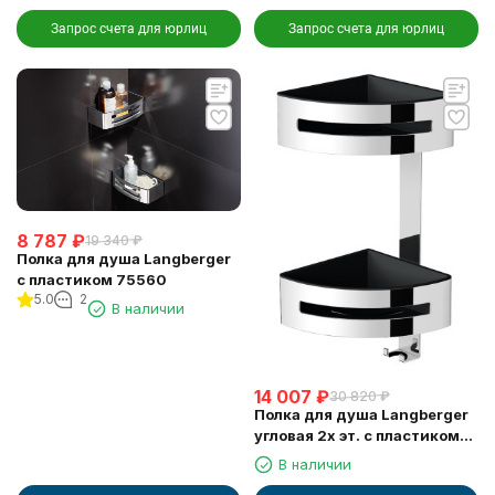
Запрос счета для юрлиц
Запрос счета для юрлиц
8 787
₽
19 340
₽
Полка для душа Langberger
с пластиком 75560
5.0
2
В наличии
14 007
₽
30 820
₽
Полка для душа Langberger
угловая 2х эт. с пластиком
75862
В наличии