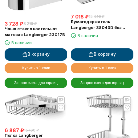
7 018
₽
15 440
₽
Бумагодержатель
3 728
₽
8 210
₽
Langberger 38043D без
Чаша стекло настольная
крышки хром с полкой с
матовая Langberger 23017B
В наличии
резиновым покрытием anti-
В наличии
slip
В корзину
В корзину
Купить в 1 клик
Купить в 1 клик
Запрос счета для юрлиц
Запрос счета для юрлиц
6 887
₽
15 160
₽
Полка Langberger