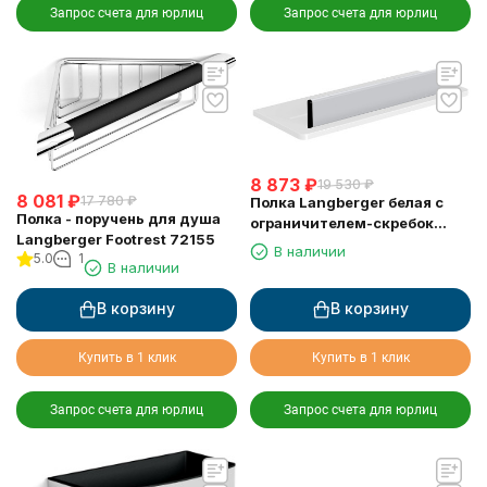
Запрос счета для юрлиц
Запрос счета для юрлиц
8 873
₽
19 530
₽
8 081
₽
17 780
₽
Полка Langberger белая с
Полка - поручень для душа
ограничителем-скребок
Langberger Footrest 72155
73351-WH
В наличии
5.0
1
В наличии
В корзину
В корзину
Купить в 1 клик
Купить в 1 клик
Запрос счета для юрлиц
Запрос счета для юрлиц