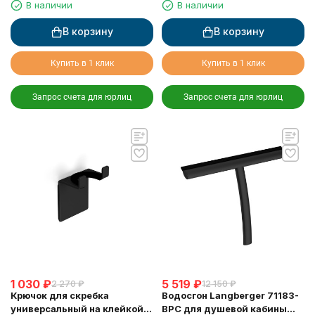
В наличии
В наличии
В корзину
В корзину
Купить в 1 клик
Купить в 1 клик
Запрос счета для юрлиц
Запрос счета для юрлиц
1 030
₽
5 519
₽
2 270
₽
12 150
₽
Крючок для скребка
Водосгон Langberger 71183-
универсальный на клейкой
BPC для душевой кабины