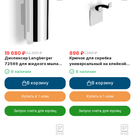
19 680
₽
896
₽
43 300
₽
1 980
₽
Диспенсер Langberger
Крючок для скребка
72569 для жидкого мыла
универсальный на клейкой
хромированный к стене
основе LANGBERGER 75183-
В наличии
В наличии
круглый 300 мл
10-00
В корзину
В корзину
Купить в 1 клик
Купить в 1 клик
Запрос счета для юрлиц
Запрос счета для юрлиц