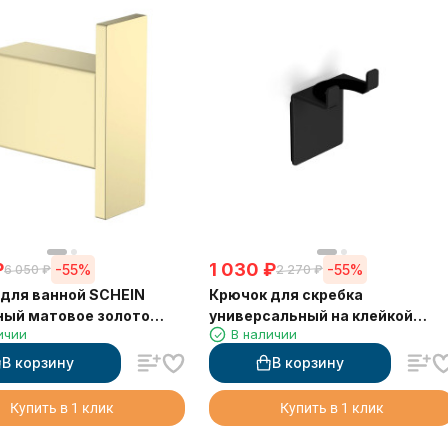
₽
1 030
₽
-55%
-55%
6 050
₽
2 270
₽
для ванной SCHEIN
Крючок для скребка
ный матовое золото
универсальный на клейкой
ичии
В наличии
)
основе LANGBERGER 75183-10-
00-BPC черный
В корзину
В корзину
Купить в 1 клик
Купить в 1 клик