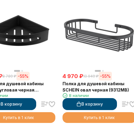
₽
4 970
₽
-55%
-55%
8 780
₽
10 940
₽
ля душевой кабины
Полка для душевой кабины
угловая черная
SCHEIN овал черная (9312MB)
ичии
В наличии
B)
В корзину
В корзину
Купить в 1 клик
Купить в 1 клик