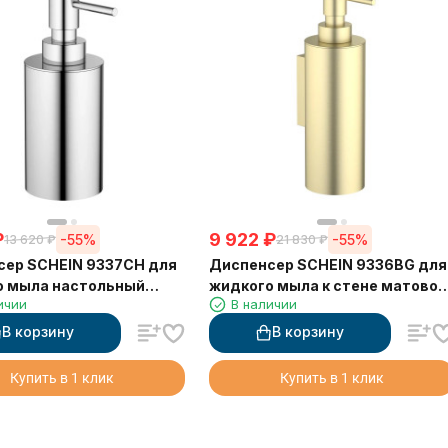
₽
9 922
₽
-55%
-55%
13 620
₽
21 830
₽
сер SCHEIN 9337CH для
Диспенсер SCHEIN 9336BG для
о мыла настольный
жидкого мыла к стене матовое
ичии
В наличии
золото
В корзину
В корзину
Купить в 1 клик
Купить в 1 клик