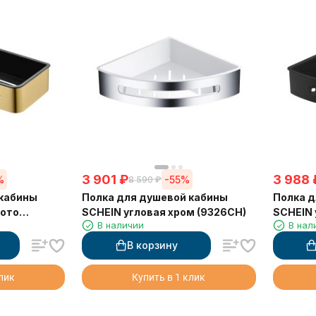
3 901
₽
3 988
%
-55%
8 590
₽
 кабины
Полка для душевой кабины
Полка д
лото
SCHEIN угловая хром (9326CH)
SCHEIN 
В наличии
В нал
(9326M
В корзину
клик
Купить в 1 клик