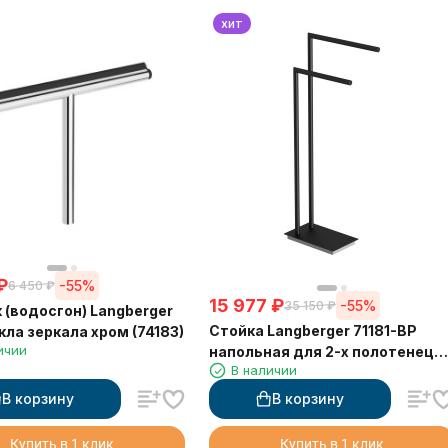
хит
₽
-55%
6 450
₽
15 977
₽
-55%
35 150
₽
 (водосгон) Langberger
Стойка Langberger 71181-BP
кла зеркала хром (74183)
ичии
напольная для 2-х полотенец
В наличии
черная
В корзину
В корзину
Купить в 1 клик
Купить в 1 клик