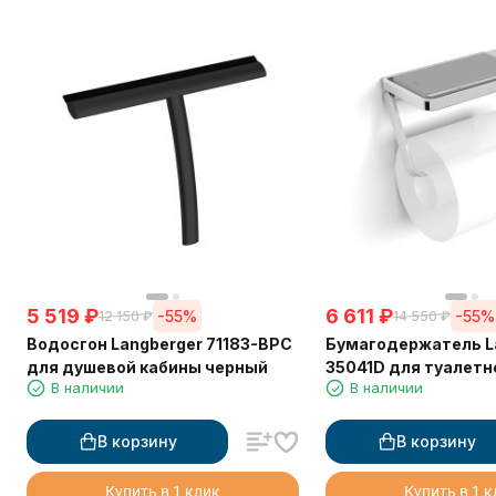
5 519
₽
6 611
₽
-55%
-55%
12 150
₽
14 550
₽
Водосгон Langberger 71183-BPC
Бумагодержатель L
для душевой кабины черный
35041D для туалетн
В наличии
В наличии
прорезиненной полк
В корзину
В корзину
Купить в 1 клик
Купить в 1 