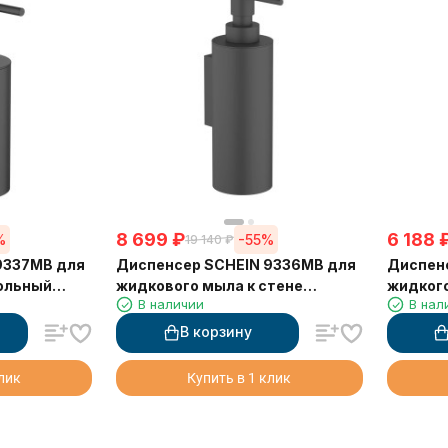
8 699
₽
6 188
%
-55%
19 140
₽
9337MB для
Диспенсер SCHEIN 9336MB для
Диспен
ольный
жидкового мыла к стене
жидког
В наличии
В нал
черный
хром
В корзину
клик
Купить в 1 клик