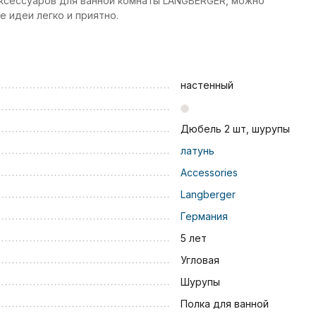
ксессуаров для ванной комнаты LANGBERGER, можно
 идеи легко и приятно.
настенный
Дюбель 2 шт, шурупы
латунь
Accessories
Langberger
Германия
5 лет
Угловая
Шурупы
Полка для ванной