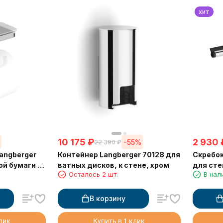
хит
10 175
₽
2 930
-55%
22 390
₽
angberger
Контейнер Langberger 70128 для
Скребок
ой бумаги с
ватных дисков, к стене, хром
для сте
Осталось 2 шт.
В нал
ой хром
В корзину
клик
Купить в 1 клик