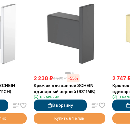
2 238
₽
2 747
-55%
4 930
₽
 SCHEIN
Крючок для ванной SCHEIN
Крючок 
11CH)
одинарный черный (9311MB)
одинар
В наличии
В нал
(9311BG
В корзину
клик
Купить в 1 клик