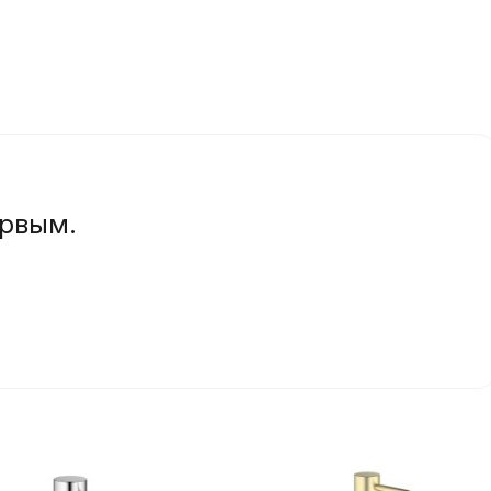
ервым.