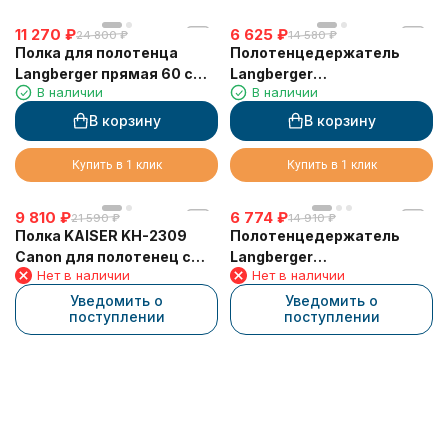
11 270
₽
6 625
₽
24 800
₽
14 580
₽
Полка для полотенца
Полотенцедержатель
Langberger прямая 60 см
Langberger
В наличии
В наличии
2-х этажная 11803B
хромированный к стене
двойной 60 см 11802A
В корзину
В корзину
Купить в 1 клик
Купить в 1 клик
9 810
₽
6 774
₽
21 590
₽
14 910
₽
Полка KAISER KH-2309
Полотенцедержатель
Canon для полотенец с
Langberger
Нет в наличии
Нет в наличии
держателем
хромированный к стене
одинарный 65 см 11801A
Уведомить о
Уведомить о
поступлении
поступлении