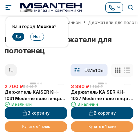
Главная
Аксессуары для ванной
Держатели для полот
Ваш город
Москва
?
Квадратные держатели для
полотенец
Фильтры
2 700
₽
3 890
₽
5 940
₽
8 560
₽
Держатель KAISER KH-
Держатель KAISER KH-
1031 Moderne полотенца
1037 Moderne полотенца L-
В наличии
В наличии
(прямоугольный)
66 см
В корзину
В корзину
Купить в 1 клик
Купить в 1 клик