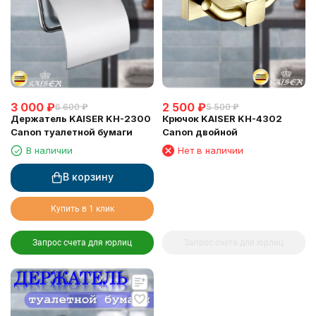
3 000
₽
2 500
₽
6 600
₽
5 500
₽
Держатель KAISER KH-2300
Крючок KAISER KH-4302
Canon туалетной бумаги
Canon двойной
В наличии
Нет в наличии
В корзину
Купить в 1 клик
Запрос счета для юрлиц
Запрос счета для юрлиц