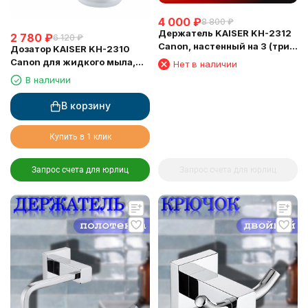
4 000
₽
8 800
₽
Держатель KAISER KH-2312
2 780
₽
6 120
₽
Canon, настенный на 3 (три)
Дозатор KAISER KH-2310
освежителя воздуха
Canon для жидкого мыла,
Нет в наличии
настенный
В наличии
В корзину
Купить в 1 клик
Запрос счета для юрлиц
Запрос счета для юрлиц