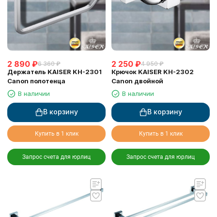
2 890
₽
2 250
₽
6 360
₽
4 950
₽
Держатель KAISER KH-2301
Крючок KAISER KH-2302
Canon полотенца
Canon двойной
В наличии
В наличии
В корзину
В корзину
Купить в 1 клик
Купить в 1 клик
Запрос счета для юрлиц
Запрос счета для юрлиц