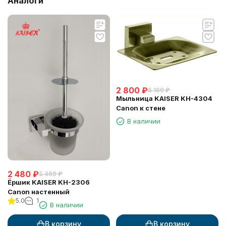
Аналоги
2 800
₽
6 160
₽
Мыльница KAISER KH-4304
Canon к стене
В наличии
2 480
₽
5 460
₽
Ёршик KAISER KH-2306
Canon настенный
5.0
1
В наличии
В корзину
В корзину