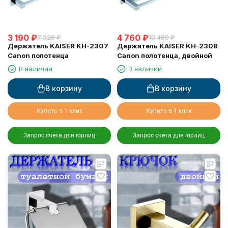
3 190
₽
4 760
₽
7 020
₽
10 480
₽
Держатель KAISER KH-2307
Держатель KAISER KH-2308
Canon полотенца
Canon полотенца, двойной
В наличии
В наличии
В корзину
В корзину
Купить в 1 клик
Купить в 1 клик
Запрос счета для юрлиц
Запрос счета для юрлиц